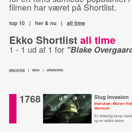
filmen har været på Shortlist.
top 10
|
her & nu
|
all time
Ekko Shortlist
all time
1 - 1 ud af 1 for
"Blake Overgaar
placering
|
dato
|
alfabetisk
1768
Slug Invasion
Instruktør: Morten He
Wermuth
En drabelig kamp mel
og en ældre dame.