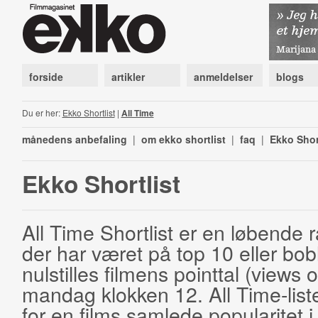
forside
artikler
anmeldelser
blogs
Du er her:
Ekko Shortlist
|
All Time
månedens anbefaling
|
om ekko shortlist
|
faq
|
Ekko Shor
Ekko Shortlist
All Time Shortlist er en løbende ra
der har været på top 10 eller bobl
nulstilles filmens pointtal (views 
mandag klokken 12. All Time-list
for en films samlede popularitet i 