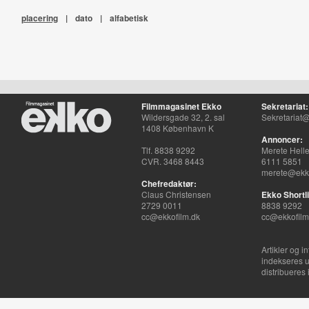
placering
|
dato
|
alfabetisk
Filmmagasinet Ekko
Sekretariat:
Wildersgade 32, 2. sal
Sekretariat@
1408 København K
Annoncer:
Tlf. 8838 9292
Merete Hell
CVR. 3468 8443
6111 5851
merete@ekko
Chefredaktør:
Claus Christensen
Ekko Shortli
2729 0011
8838 9292
cc@ekkofilm.dk
cc@ekkofilm
Artikler og i
indekseres u
distribueres