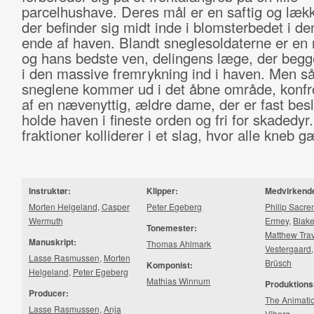
parcelhushave. Deres mål er en saftig og lækk
der befinder sig midt inde i blomsterbedet i d
ende af haven. Blandt sneglesoldaterne er en
og hans bedste ven, delingens læge, der begg
i den massive fremrykning ind i haven. Men så
sneglene kommer ud i det åbne område, konfr
af en nævenyttig, ældre dame, der er fast besl
holde haven i fineste orden og fri for skadedyr
fraktioner kolliderer i et slag, hvor alle kneb g
Instruktør:
Klipper:
Medvirkend
Morten Helgeland
,
Casper
Peter Egeberg
Philip Sacr
Wermuth
Ermey
,
Blak
Tonemester:
Matthew Tra
Manuskript:
Thomas Ahlmark
Vestergaard
Lasse Rasmussen
,
Morten
Brüsch
Komponist:
Helgeland
,
Peter Egeberg
Mathias Winnum
Produktions
Producer:
The Animati
Lasse Rasmussen
,
Anja
Viborg