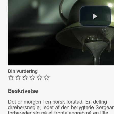
Din vurdering
Beskrivelse
Det er morgen i en norsk forstad. En deling
dræbersnegle, ledet af den berygtede Sergean
forbereder sig på et frontalangreb på en lille