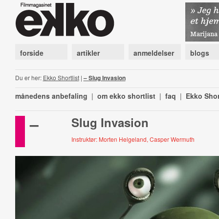
forside
artikler
anmeldelser
blogs
Du er her:
Ekko Shortlist
|
– Slug Invasion
månedens anbefaling
|
om ekko shortlist
|
faq
|
Ekko Shor
–
Slug Invasion
Instruktør: Morten Helgeland, Casper Wermuth