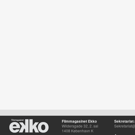
Filmmagasinet Ekko
Sekretariat:
Wildersgade 32, 2. sal
Sekretariat@
1408 København K