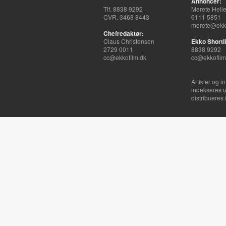
Annoncer:
Tlf. 8838 9292
Merete Hell
CVR. 3468 8443
6111 5851
merete@ekko
Chefredaktør:
Claus Christensen
Ekko Shortli
2729 0011
8838 9292
cc@ekkofilm.dk
cc@ekkofilm
Artikler og i
indekseres u
distribueres