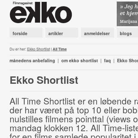
forside
artikler
anmeldelser
blogs
Du er her:
Ekko Shortlist
|
All Time
månedens anbefaling
|
om ekko shortlist
|
faq
|
Ekko Shor
Ekko Shortlist
All Time Shortlist er en løbende ra
der har været på top 10 eller bobl
nulstilles filmens pointtal (views 
mandag klokken 12. All Time-list
for en films samlede popularitet i 