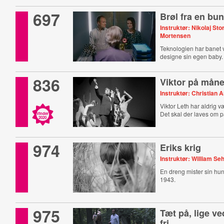
697
Brøl fra en bu
Instruktør: Nikolaj St
Mortensen
Teknologien har banet v
designe sin egen baby.
836
Viktor på mån
Instruktør: Christian A
Viktor Leth har aldrig v
Det skal der laves om p
Vinder
2020
974
Eriks krig
Instruktør: William S
En dreng mister sin hund
1943.
975
Tæt på, lige v
fri