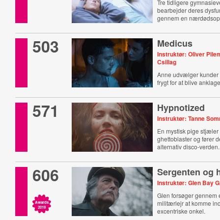
Tre tidligere gymnasie
bearbejder deres dysfun
gennem en nærdødsopl
503
Medicus
Instruktør: Oliver Pile
Csillag
Anne udvælger kunder
frygt for at blive anklag
heks.
571
Hypnotized
Instruktør: Tanne So
En mystisk pige stjæler 
ghettoblaster og fører d
alternativ disco-verden.
606
Sergenten og 
Instruktør: Glen Bay G
Glen forsøger gennem e
militærlejr at komme ind 
Awards
2019
excentriske onkel.