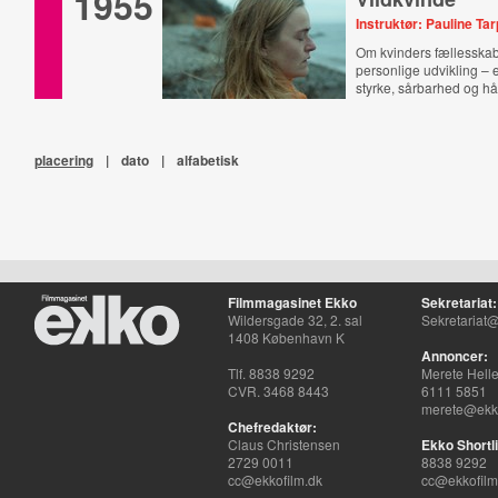
1955
Instruktør: Pauline Ta
Om kvinders fællesskab
personlige udvikling –
styrke, sårbarhed og hå
placering
|
dato
|
alfabetisk
Filmmagasinet Ekko
Sekretariat:
Wildersgade 32, 2. sal
Sekretariat@
1408 København K
Annoncer:
Tlf. 8838 9292
Merete Hell
CVR. 3468 8443
6111 5851
merete@ekko
Chefredaktør:
Claus Christensen
Ekko Shortli
2729 0011
8838 9292
cc@ekkofilm.dk
cc@ekkofilm