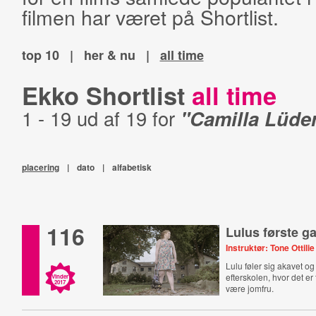
filmen har været på Shortlist.
top 10
|
her & nu
|
all time
Ekko Shortlist
all time
1 - 19 ud af 19 for
"Camilla Lüde
placering
|
dato
|
alfabetisk
116
Lulus første g
Instruktør: Tone Ottilie
Lulu føler sig akavet o
efterskolen, hvor det er 
Vinder
2017
være jomfru.