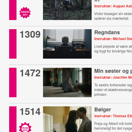
Instruktør: August Aa
Awards
Victor besøger sin eksk
2017
opfører sig mærkeligt.
1309
Regndans
Instruktør: Michael St
Livet plejede at være 
og trygt for tolvårige Ni
1472
Min søster og 
Instruktør: Joachim M
To søstre forbereder sig
inden et skæbnesvang
prinsen.
1514
Bølger
Instruktør: Thomas El
Freja og Albert må hold
hemmeligt for det nysge
Vinder
2019