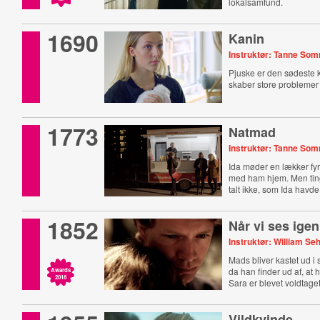
lokalsamfund.
1690
Kanin
Instruktør: Tanne So
Pjuske er den sødeste 
skaber store problemer
1773
Natmad
Instruktør: Tanne So
Ida møder en lækker fyr
med ham hjem. Men tin
talt ikke, som Ida havd
1852
Når vi ses igen
Instruktør: William S
Mads bliver kastet ud i 
da han finder ud af, at
Awards
2018
Sara er blevet voldtaget
Vildkvinde