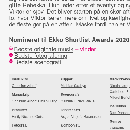
gifte Rebekka. Hun leder efter et eventyr og s
Viktor er sjov. Det bliver starten på en skør af
to, hvor Viktor lærer mere om livet og kærlig
de fleste gør på en aften. Måske fordi han er V
Nomineret til Ekko Shortlist Awards 2020
Bedste originale musik
– vinder
20
Bedste fotografering
20
Bedste scenografi
20
Instruktør:
Klipper:
Medvirkend
Christian Arhoff
Mathias Saabye
Nicolai Jør
Carlehed
,
Pe
Manuskript:
Scenograf:
Mikael Berte
Christian Arhoff
,
Emil Millang
Camilla Lüders Weile
Institution:
Producer:
Tonemester:
Den Danske 
Emily Nicoline Quist
Asger Midjord Rasmussen
Genre:
Fotograf:
Komponist:
Komedie