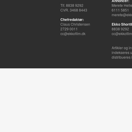
Annoncer:
Tlf. 8838 9292
Merete Hell
CVR. 3468 8443
6111 5851
merete@ekko
Chefredaktør:
Claus Christensen
Ekko Shortli
2729 0011
8838 9292
cc@ekkofilm.dk
cc@ekkofilm
Artikler og i
indekseres u
distribueres