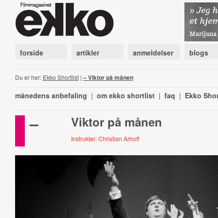
forside
artikler
anmeldelser
blogs
Du er her:
Ekko Shortlist
|
– Viktor på månen
månedens anbefaling
|
om ekko shortlist
|
faq
|
Ekko Shor
–
Viktor på månen
Instruktør: Christian Arhoff