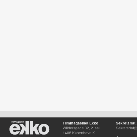
Filmmagasinet Ekko
Sekretariat:
Wildersgade 32, 2. sal
Sekretariat@
1408 København K