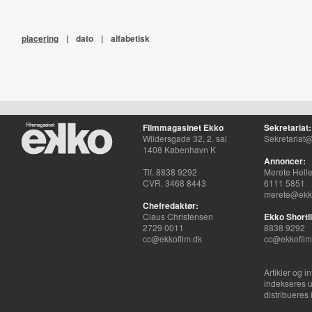
placering
|
dato
|
alfabetisk
Filmmagasinet Ekko
Sekretariat:
Wildersgade 32, 2. sal
Sekretariat@
1408 København K
Annoncer:
Tlf. 8838 9292
Merete Hell
CVR. 3468 8443
6111 5851
merete@ekko
Chefredaktør:
Claus Christensen
Ekko Shortli
2729 0011
8838 9292
cc@ekkofilm.dk
cc@ekkofilm
Artikler og i
indekseres u
distribueres