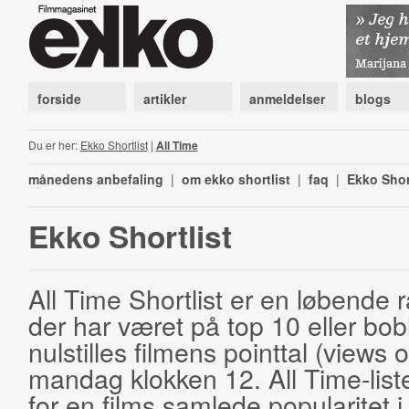
forside
artikler
anmeldelser
blogs
Du er her:
Ekko Shortlist
|
All Time
månedens anbefaling
|
om ekko shortlist
|
faq
|
Ekko Shor
Ekko Shortlist
All Time Shortlist er en løbende ra
der har været på top 10 eller bobl
nulstilles filmens pointtal (views 
mandag klokken 12. All Time-list
for en films samlede popularitet i 