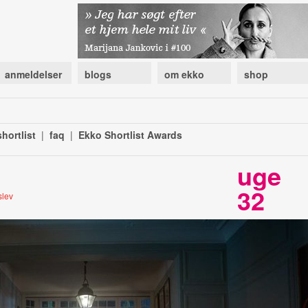
anmeldelser
blogs
om ekko
shop
hortlist
|
faq
|
Ekko Shortlist Awards
uge
32
slev