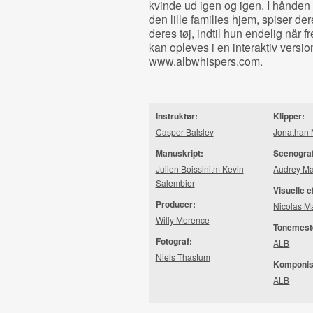
kvinde ud igen og igen. I hånden
den lille families hjem, spiser de
deres tøj, indtil hun endelig når
kan opleves i en interaktiv vers
www.albwhispers.com.
Instruktør:
Klipper:
Casper Balslev
Jonathan 
Manuskript:
Scenogra
Julien Boissinitm Kevin
Audrey Ma
Salembier
Visuelle e
Producer:
Nicolas M
Willy Morence
Tonemest
Fotograf:
ALB
Niels Thastum
Komponis
ALB