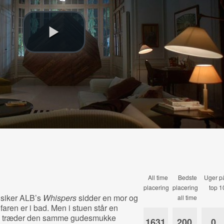
All time
Bedste
Uger p
placering
placering
top 1
usiker ALB’s
Whispers
sidder en mor og
all time
faren er i bad. Men i stuen står en
p, træder den samme gudesmukke
1631
200
0