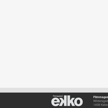
Filmmagas
Wildersgade
1408 Købe