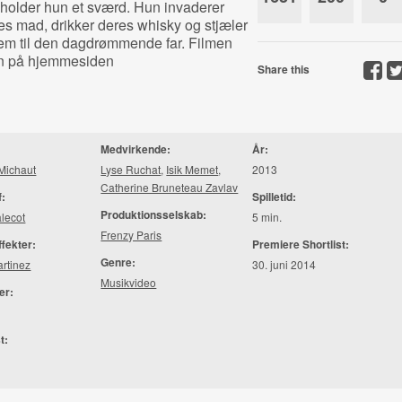
 holder hun et sværd. Hun invaderer
res mad, drikker deres whisky og stjæler
 frem til den dagdrømmende far. Filmen
ion på hjemmesiden
Share this
Medvirkende:
År:
Michaut
Lyse Ruchat
,
Isik Memet
,
2013
Catherine Bruneteau Zavlav
f:
Spilletid:
Produktionsselskab:
lecot
5 min.
Frenzy Paris
ffekter:
Premiere Shortlist:
Genre:
artinez
30. juni 2014
Musikvideo
er:
t: