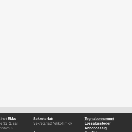
inet Ekko
Sekretariat:
Tegn abonnement
 32, 2. sal
Sekretariat@ekkofilm.dk
Løssalgssteder
nhavn K
Annoncesalg