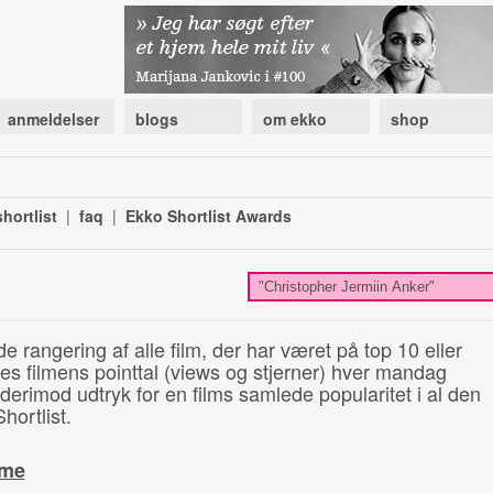
anmeldelser
blogs
om ekko
shop
hortlist
|
faq
|
Ekko Shortlist Awards
de rangering af alle film, der har været på top 10 eller
illes filmens pointtal (views og stjerner) hver mandag
 derimod udtryk for en films samlede popularitet i al den
hortlist.
ime