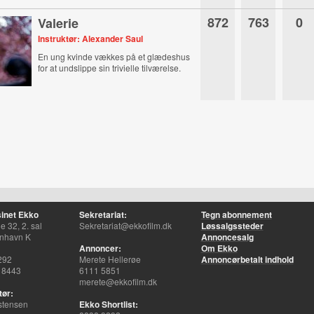
872
763
0
Valerie
Instruktør: Alexander Saul
En ung kvinde vækkes på et glædeshus
for at undslippe sin trivielle tilværelse.
inet Ekko
Sekretariat:
Tegn abonnement
 32, 2. sal
Sekretariat@ekkofilm.dk
Løssalgssteder
nhavn K
Annoncesalg
Annoncer:
Om Ekko
292
Merete Hellerøe
Annoncørbetalt indhold
 8443
6111 5851
merete@ekkofilm.dk
tør:
stensen
Ekko Shortlist: