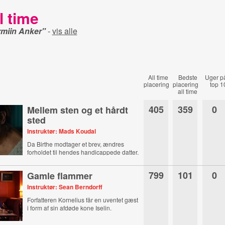
l time
rmiin Anker"
-
vis alle
All time
Bedste
Uger p
placering
placering
top 1
all time
405
359
0
Mellem sten og et hårdt
sted
Instruktør: Mads Koudal
Da Birthe modtager et brev, ændres
forholdet til hendes handicappede datter.
799
101
0
Gamle flammer
Instruktør: Sean Berndorff
Forfatteren Kornelius får en uventet gæst
i form af sin afdøde kone Iselin.