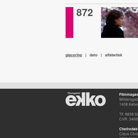
872
placering
|
dato
|
alfabetisk
Filmmagas
Wildersgade
1408 Købe
Tlf. 8838 9
CVR. 3468
Chefredak
Claus Chri