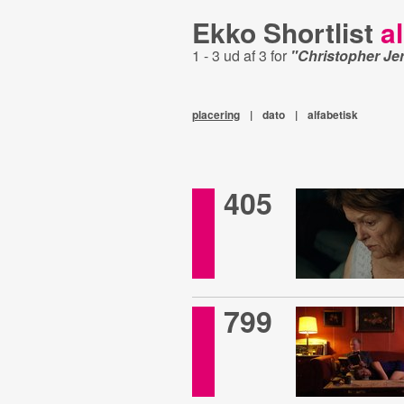
Ekko Shortlist
al
1 - 3 ud af 3 for
"Christopher Je
placering
|
dato
|
alfabetisk
405
799