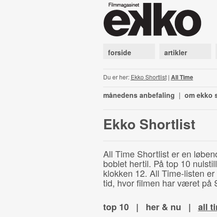
forside
artikler
Du er her:
Ekko Shortlist
|
All Time
månedens anbefaling
|
om ekko s
Ekko Shortlist
All Time Shortlist er en løben
boblet hertil. På top 10 nulst
klokken 12. All Time-listen er
tid, hvor filmen har været på S
top 10
|
her & nu
|
all t