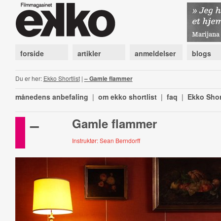
forside
artikler
anmeldelser
blogs
Du er her:
Ekko Shortlist
|
– Gamle flammer
månedens anbefaling
|
om ekko shortlist
|
faq
|
Ekko Shor
–
Gamle flammer
Instruktør: Sean Berndorff