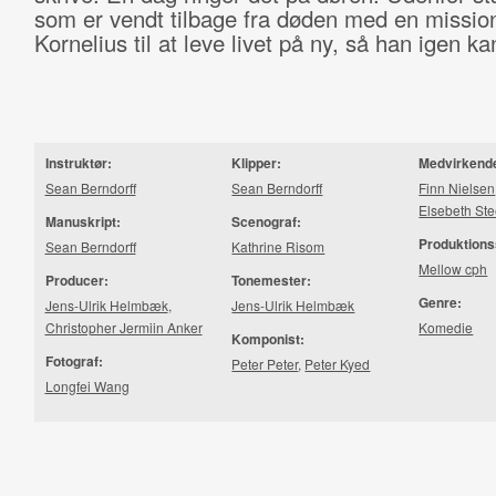
som er vendt tilbage fra døden med en missio
Kornelius til at leve livet på ny, så han igen ka
Instruktør:
Klipper:
Medvirkend
Sean Berndorff
Sean Berndorff
Finn Nielsen
Elsebeth Ste
Manuskript:
Scenograf:
Produktions
Sean Berndorff
Kathrine Risom
Mellow cph
Producer:
Tonemester:
Genre:
Jens-Ulrik Helmbæk
,
Jens-Ulrik Helmbæk
Christopher Jermiin Anker
Komedie
Komponist:
Fotograf:
Peter Peter
,
Peter Kyed
Longfei Wang