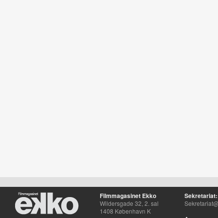
Filmmagasinet Ekko
Sekretariat:
Wildersgade 32, 2. sal
Sekretariat@
1408 København K