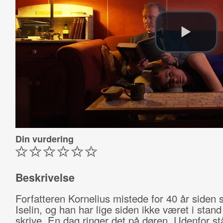
Din vurdering
Beskrivelse
Forfatteren Kornelius mistede for 40 år siden 
Iselin, og han har lige siden ikke været i stand t
skrive. En dag ringer det på døren. Udenfor stå