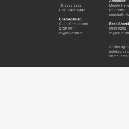
Annoncer:
Tlf. 8838 9292
Merete Hell
CVR. 3468 8443
6111 5851
merete@ekko
Chefredaktør:
Claus Christensen
Ekko Shortli
2729 0011
8838 9292
cc@ekkofilm.dk
cc@ekkofilm
Artikler og i
indekseres u
distribueres