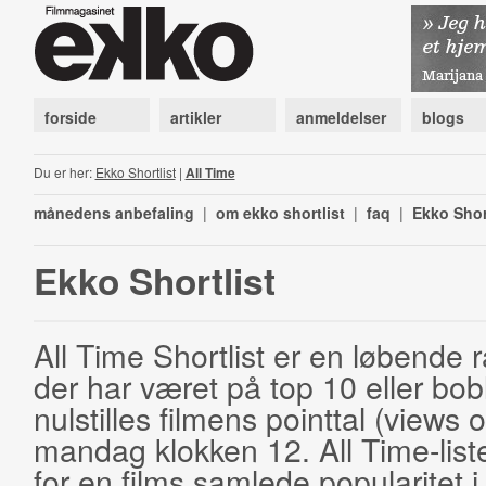
forside
artikler
anmeldelser
blogs
Du er her:
Ekko Shortlist
|
All Time
månedens anbefaling
|
om ekko shortlist
|
faq
|
Ekko Shor
Ekko Shortlist
All Time Shortlist er en løbende ra
der har været på top 10 eller bobl
nulstilles filmens pointtal (views 
mandag klokken 12. All Time-list
for en films samlede popularitet i 