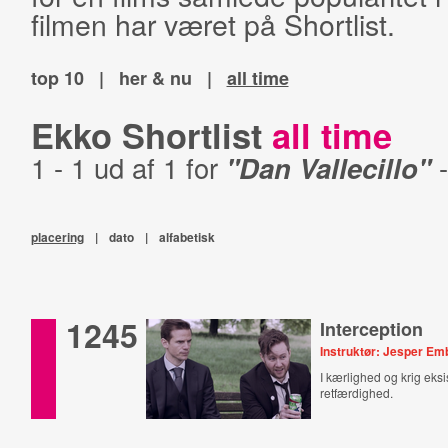
filmen har været på Shortlist.
top 10
|
her & nu
|
all time
Ekko Shortlist
all time
1 - 1 ud af 1 for
"Dan Vallecillo"
placering
|
dato
|
alfabetisk
1245
Interception
Instruktør: Jesper Em
I kærlighed og krig eksi
retfærdighed.