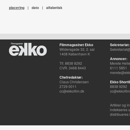
placering
|
dato
|
alfabetisk
Filmmagasinet Ekko
Sekretariat:
Wildersgade 32, 2. sal
Sekretariat@
1408 København K
Annoncer:
Tlf. 8838 9292
Merete Hell
CVR. 3468 8443
6111 5851
merete@ekko
Chefredaktør:
Claus Christensen
Ekko Shortli
2729 0011
8838 9292
cc@ekkofilm.dk
cc@ekkofilm
Artikler og i
indekseres u
distribueres