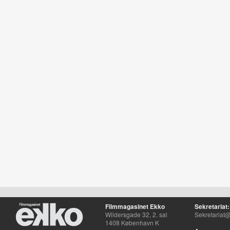
Filmmagasinet Ekko
Sekretariat:
Wildersgade 32, 2. sal
Sekretariat@
1408 København K