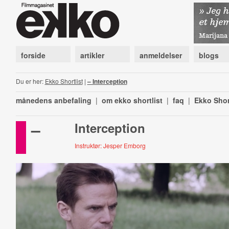
forside
artikler
anmeldelser
blogs
Du er her:
Ekko Shortlist
|
– Interception
månedens anbefaling
|
om ekko shortlist
|
faq
|
Ekko Shor
–
Interception
Instruktør: Jesper Emborg