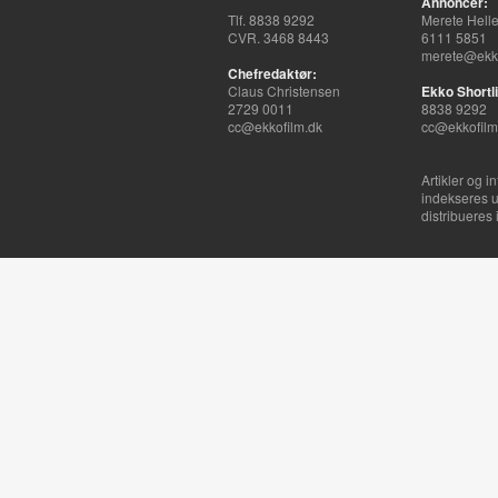
Annoncer:
Tlf. 8838 9292
Merete Hell
CVR. 3468 8443
6111 5851
merete@ekko
Chefredaktør:
Claus Christensen
Ekko Shortli
2729 0011
8838 9292
cc@ekkofilm.dk
cc@ekkofilm
Artikler og i
indekseres u
distribueres