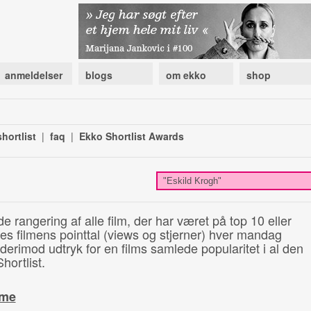
anmeldelser
blogs
om ekko
shop
hortlist
|
faq
|
Ekko Shortlist Awards
de rangering af alle film, der har været på top 10 eller
illes filmens pointtal (views og stjerner) hver mandag
 derimod udtryk for en films samlede popularitet i al den
hortlist.
ime