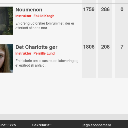
1759
286
0
Noumenon
Instruktør: Eskild Krogh
En dreng udforsker tomrummet, der er
efterladt af hans mor.
1806
208
7
Det Charlotte gør
Instruktør: Pernille Lund
En historie om to søstre, en tatovering og
et epileptisk anfald.
inet Ekko
Sekretariat:
Tegn abonnement