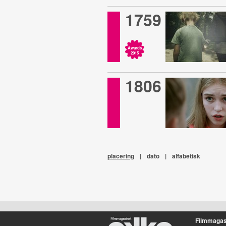
1759
Awards
2015
1806
placering
|
dato
|
alfabetisk
Filmmagas