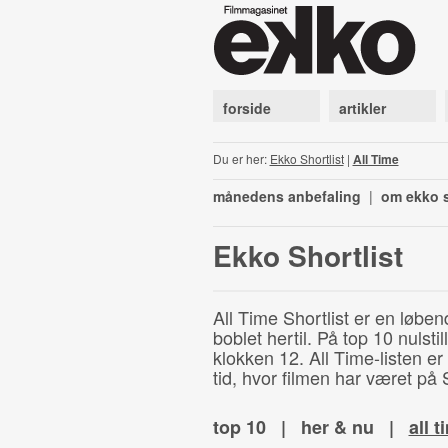
forside
artikler
Du er her:
Ekko Shortlist
|
All Time
månedens anbefaling
|
om ekko s
Ekko Shortlist
All Time Shortlist er en løben
boblet hertil. På top 10 nulst
klokken 12. All Time-listen er
tid, hvor filmen har været på S
top 10
|
her & nu
|
all t