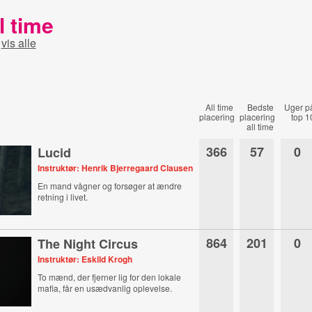
l time
-
vis alle
All time
Bedste
Uger p
placering
placering
top 1
all time
366
57
0
Lucid
Instruktør: Henrik Bjerregaard Clausen
En mand vågner og forsøger at ændre
retning i livet.
864
201
0
The Night Circus
Instruktør: Eskild Krogh
To mænd, der fjerner lig for den lokale
mafia, får en usædvanlig oplevelse.