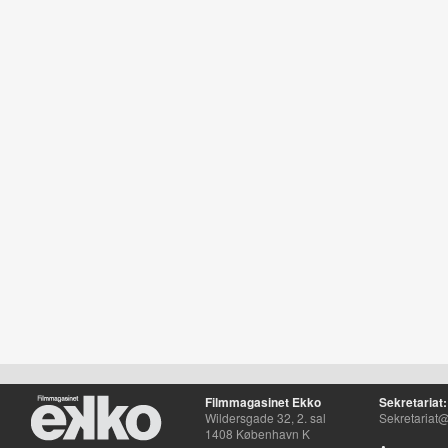
Filmmagasinet Ekko
Sekretariat:
Wildersgade 32, 2. sal
Sekretariat@
1408 København K