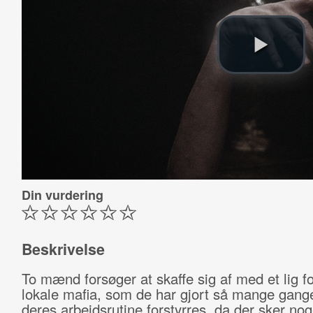
Din vurdering
Beskrivelse
To mænd forsøger at skaffe sig af med et lig f
lokale mafia, som de har gjort så mange gang
deres arbejdsrutine forstyrres, da der sker nog