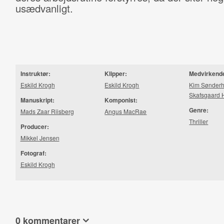
usædvanligt.
Instruktør:
Klipper:
Medvirkend
Eskild Krogh
Eskild Krogh
Kim Sønder
Skafsgaard H
Manuskript:
Komponist:
Genre:
Mads Zaar Riisberg
Angus MacRae
Thriller
Producer:
Mikkel Jensen
Fotograf:
Eskild Krogh
0 kommentarer