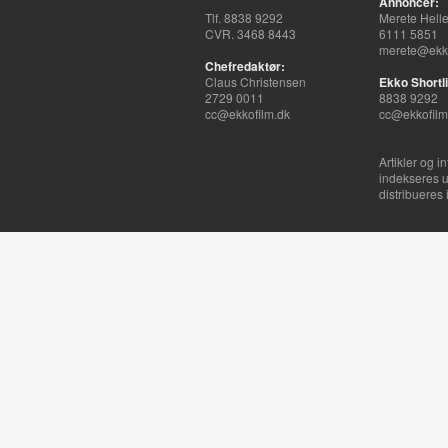
Annoncer:
Tlf. 8838 9292
Merete Hell
CVR. 3468 8443
6111 5851
merete@ekko
Chefredaktør:
Claus Christensen
Ekko Shortli
2729 0011
8838 9292
cc@ekkofilm.dk
cc@ekkofilm
Artikler og i
indekseres u
distribueres