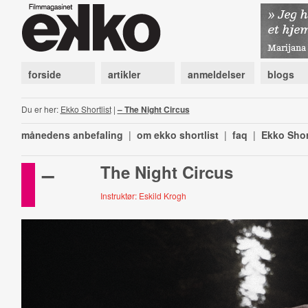
forside
artikler
anmeldelser
blogs
Du er her:
Ekko Shortlist
|
– The Night Circus
månedens anbefaling
|
om ekko shortlist
|
faq
|
Ekko Shor
–
The Night Circus
Instruktør: Eskild Krogh