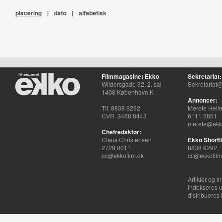
placering
|
dato
|
alfabetisk
Filmmagasinet Ekko
Sekretariat:
Wildersgade 32, 2. sal
Sekretariat@
1408 København K
Annoncer:
Tlf. 8838 9292
Merete Hell
CVR. 3468 8443
6111 5851
merete@ekko
Chefredaktør:
Claus Christensen
Ekko Shortli
2729 0011
8838 9292
cc@ekkofilm.dk
cc@ekkofilm
Artikler og i
indekseres u
distribueres