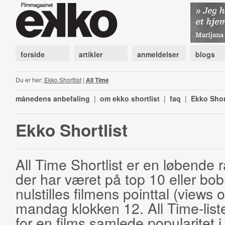
forside
artikler
anmeldelser
blogs
Du er her:
Ekko Shortlist
|
All Time
månedens anbefaling
|
om ekko shortlist
|
faq
|
Ekko Shor
Ekko Shortlist
All Time Shortlist er en løbende ra
der har været på top 10 eller bobl
nulstilles filmens pointtal (views 
mandag klokken 12. All Time-list
for en films samlede popularitet i 