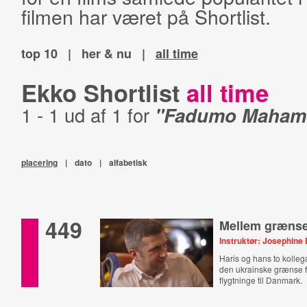
filmen har været på Shortlist.
top 10
|
her & nu
|
all time
Ekko Shortlist
all time
1 - 1 ud af 1 for
"Fadumo Mahame
placering
|
dato
|
alfabetisk
449
Mellem græns
Instruktør: Josephine 
Haris og hans to kolleg
den ukrainske grænse fo
flygtninge til Danmark.