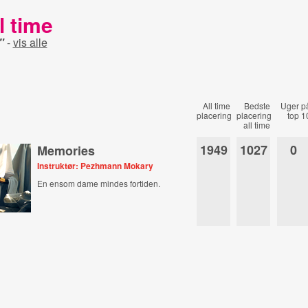
l time
"
-
vis alle
All time
Bedste
Uger p
placering
placering
top 1
all time
1949
1027
0
Memories
Instruktør: Pezhmann Mokary
En ensom dame mindes fortiden.