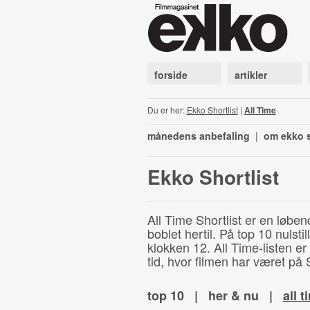
forside
artikler
Du er her:
Ekko Shortlist
|
All Time
månedens anbefaling
|
om ekko s
Ekko Shortlist
All Time Shortlist er en løben
boblet hertil. På top 10 nulst
klokken 12. All Time-listen er
tid, hvor filmen har været på S
top 10
|
her & nu
|
all t