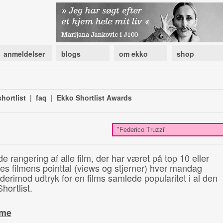
anmeldelser
blogs
om ekko
shop
hortlist
|
faq
|
Ekko Shortlist Awards
de rangering af alle film, der har været på top 10 eller
illes filmens pointtal (views og stjerner) hver mandag
 derimod udtryk for en films samlede popularitet i al den
hortlist.
ime