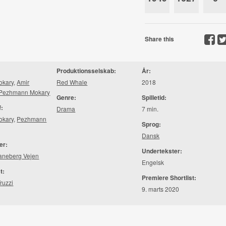
Share this
Produktionsselskab:
År:
okary
,
Amir
Red Whale
2018
Pezhmann Mokary
Genre:
Spilletid:
f:
Drama
7 min.
okary
,
Pezhmann
Sprog:
Dansk
er:
Undertekster:
vaneberg Vejen
Engelsk
t:
Premiere Shortlist:
ruzzi
9. marts 2020