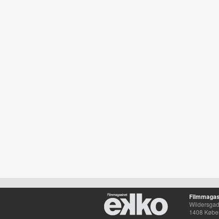
Filmmagas
Wildersgade
1408 Købe