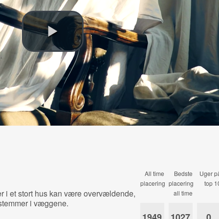
All time
Bedste
Uger p
placering
placering
top 1
i et stort hus kan være overvældende,
all time
r stemmer i væggene.
1949
1027
0