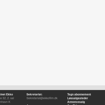
inet Ekko
Sekretariat:
Tegn abonnement
 32, 2. sal
Sekretariat@ekkofilm.dk
Løssalgssteder
nhavn K
Annoncesalg