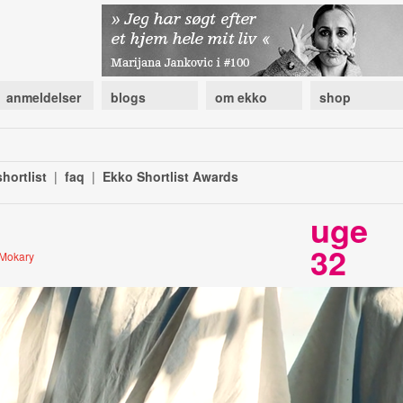
anmeldelser
blogs
om ekko
shop
hortlist
|
faq
|
Ekko Shortlist Awards
uge
32
 Mokary