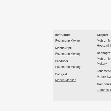
Instruktør:
Klipper:
Pezhmann Mokary
Mehran M
Hossaini
,
Manuskript:
Scenogra
Pezhmann Mokary
Mehran M
Producer:
Mokary
Pezhmann Mokary
Tonemest
Fotograf:
Patrick S
Morten Madsen
Komponis
Federico T