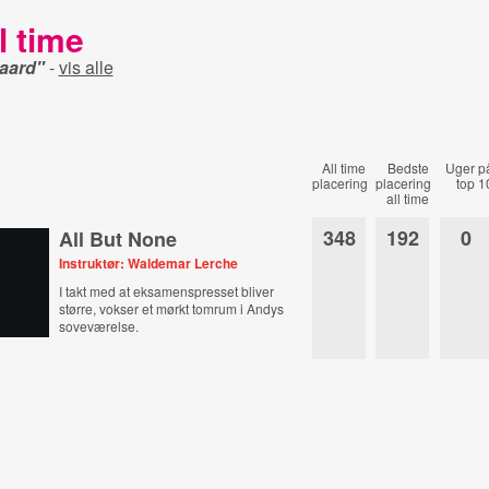
l time
gaard"
-
vis alle
All time
Bedste
Uger p
placering
placering
top 1
all time
348
192
0
All But None
Instruktør: Waldemar Lerche
I takt med at eksamenspresset bliver
større, vokser et mørkt tomrum i Andys
soveværelse.