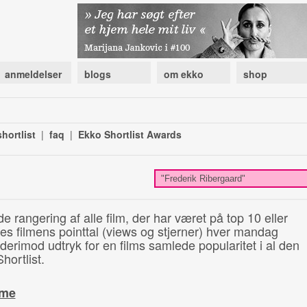
anmeldelser
blogs
om ekko
shop
hortlist
|
faq
|
Ekko Shortlist Awards
de rangering af alle film, der har været på top 10 eller
illes filmens pointtal (views og stjerner) hver mandag
 derimod udtryk for en films samlede popularitet i al den
hortlist.
ime