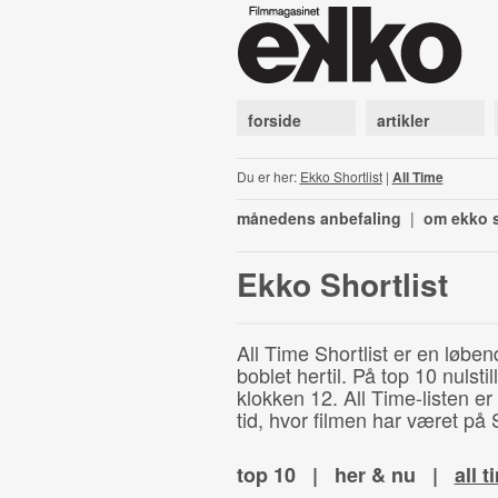
forside
artikler
Du er her:
Ekko Shortlist
|
All Time
månedens anbefaling
|
om ekko s
Ekko Shortlist
All Time Shortlist er en løben
boblet hertil. På top 10 nulst
klokken 12. All Time-listen er
tid, hvor filmen har været på S
top 10
|
her & nu
|
all t