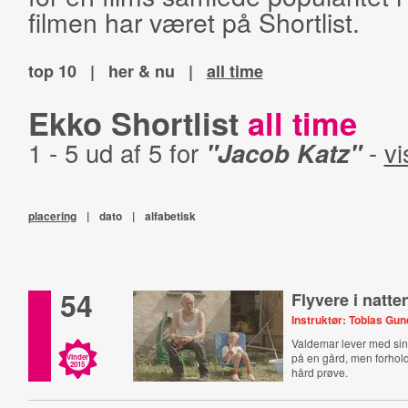
filmen har været på Shortlist.
top 10
|
her & nu
|
all time
Ekko Shortlist
all time
1 - 5 ud af 5 for
"Jacob Katz"
-
vi
placering
|
dato
|
alfabetisk
54
Flyvere i natte
Instruktør: Tobias Gu
Valdemar lever med sin 
på en gård, men forho
Vinder
2015
hård prøve.