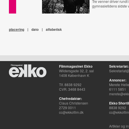
Tre venner driver rundt
gymnasietidens sidste v
placering
|
dato
|
alfabetisk
Filmmagasinet Ekko
Sekretariat:
Wildersgade 32, 2. sal
Sekretariat@
1408 København K
Annoncer:
Tlf. 8838 9292
Merete Hell
CVR. 3468 8443
6111 5851
merete@ekko
Chefredaktør:
Claus Christensen
Ekko Shortli
2729 0011
8838 9292
cc@ekkofilm.dk
cc@ekkofilm
Artikler og i