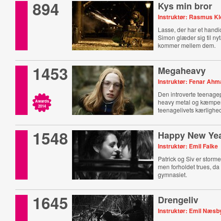
894
Kys min bror
Instruktør: Rasmus Kl
Lasse, der har et handi
Simon glæder sig til nyt
kommer mellem dem.
1453
Megaheavy
Instruktør: Fenar Ah
Den introverte teenagep
heavy metal og kæmpe
Awards
2014
teenagelivets kærlighed
1548
Happy New Ye
Instruktør: Emil Falke
Patrick og Siv er storm
men forholdet trues, da 
gymnasiet.
1645
Drengeliv
Instruktør: Emil Næs