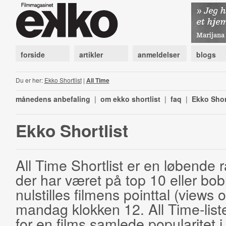
forside
artikler
anmeldelser
blogs
Du er her:
Ekko Shortlist
|
All Time
månedens anbefaling
|
om ekko shortlist
|
faq
|
Ekko Shor
Ekko Shortlist
All Time Shortlist er en løbende ra
der har været på top 10 eller bobl
nulstilles filmens pointtal (views 
mandag klokken 12. All Time-list
for en films samlede popularitet i 