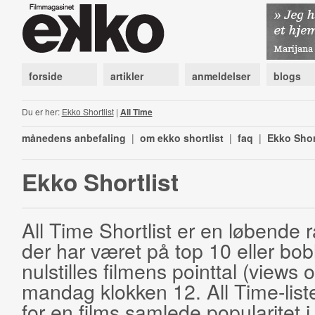
forside
artikler
anmeldelser
blogs
Du er her:
Ekko Shortlist
|
All Time
månedens anbefaling
|
om ekko shortlist
|
faq
|
Ekko Shor
Ekko Shortlist
All Time Shortlist er en løbende ra
der har været på top 10 eller bobl
nulstilles filmens pointtal (views 
mandag klokken 12. All Time-list
for en films samlede popularitet i 