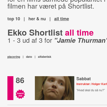
filmen har været på Shortlist.
top 10
|
her & nu
|
all time
Ekko Shortlist
all time
1 - 3 ud af 3 for
"Jamie Thurman
placering
|
dato
|
alfabetisk
86
Sabbat
Instruktør: Holger Ka
”Hvad skal du så nu?”
Awards
2020