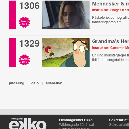
1306
Mennesker & 
Instruktør: Holger Ka
Påskeferie, pornografi o
forklaringsproblem.
Awards
2019
1329
Grandma’s He
Instruktør: Corentin M
En ung monsterjæger få
lidt for omsorgsfulde b
Awards
2016
placering
|
dato
|
alfabetisk
Filmmagasinet Ekko
Sekretariat:
Wildersgade 32, 2. sal
Sekretariat@
1408 København K