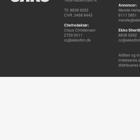
Annoncer:
Tlf. 8838 9292
Merete Hell
CVR. 3468 8443
6111 5851
merete@ekko
Chefredaktør:
Claus Christensen
Ekko Shortli
2729 0011
8838 9292
cc@ekkofilm.dk
cc@ekkofilm
Artikler og i
indekseres u
distribueres