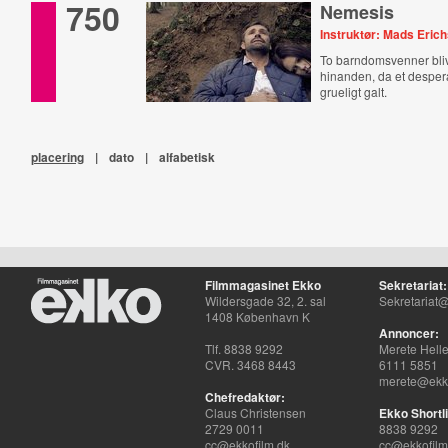
750
Nemesis
Instruktør: Mads Eric
To barndomsvenner bli
hinanden, da et despera
grueligt galt.
placering
|
dato
|
alfabetisk
Filmmagasinet Ekko
Sekretariat:
Wildersgade 32, 2. sal
Sekretariat@
1408 København K
Annoncer:
Tlf. 8838 9292
Merete Hell
CVR. 3468 8443
6111 5851
merete@ekko
Chefredaktør:
Claus Christensen
Ekko Shortli
2729 0011
8838 9292
cc@ekkofilm.dk
cc@ekkofilm