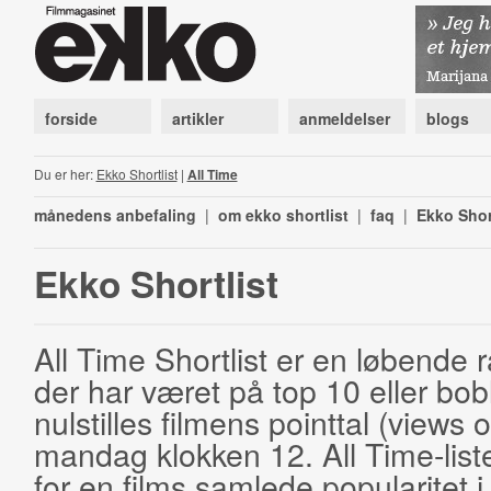
forside
artikler
anmeldelser
blogs
Du er her:
Ekko Shortlist
|
All Time
månedens anbefaling
|
om ekko shortlist
|
faq
|
Ekko Shor
Ekko Shortlist
All Time Shortlist er en løbende ra
der har været på top 10 eller bobl
nulstilles filmens pointtal (views 
mandag klokken 12. All Time-list
for en films samlede popularitet i 