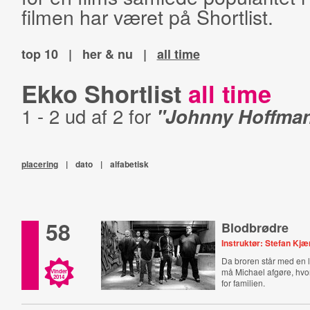
filmen har været på Shortlist.
top 10
|
her & nu
|
all time
Ekko Shortlist
all time
1 - 2 ud af 2 for
"Johnny Hoffma
placering
|
dato
|
alfabetisk
58
Blodbrødre
Instruktør: Stefan Kjæ
Da broren står med en l
må Michael afgøre, hvor
Vinder
2014
for familien.