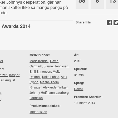
58
8
13
er Johnnys desperation, går han
n man skaffer ikke så mange penge på
nder.
Share this
st Awards 2014
Medvirkende:
År:
er
Mads Koudal
,
David
2013
Garmark
,
Bjarne Henriksen
,
er:
Spilletid:
Emil Simonsen
,
Mette
ritzen
,
Kasper
31 min.
Lysdahl
,
Keith Lohse
,
Alex
arl August
Fynbo
,
Malthe Them
Sprog:
Riisager
,
Alexander Wilger
,
Dansk
Johnny Hoffmann Laurberg
t:
Premiere Shortlist:
Fabricius
J.
10. marts 2014
Produktionsselskab:
Idéfabrikken