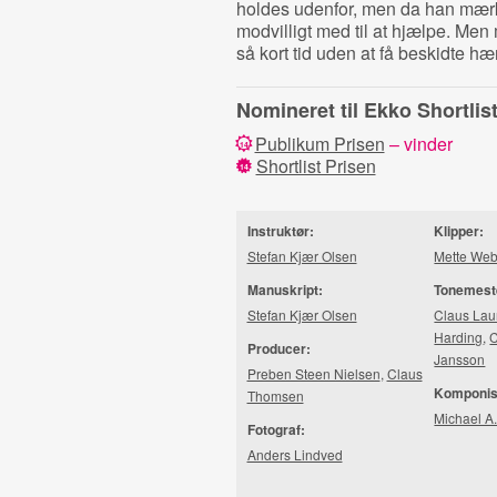
holdes udenfor, men da han mærk
modvilligt med til at hjælpe. Me
så kort tid uden at få beskidte hæ
Nomineret til Ekko Shortli
Publikum Prisen
– vinder
14
Shortlist Prisen
14
Instruktør:
Klipper:
Stefan Kjær Olsen
Mette Web
Manuskript:
Tonemest
Stefan Kjær Olsen
Claus Lau
Harding
,
C
Producer:
Jansson
Preben Steen Nielsen
,
Claus
Komponis
Thomsen
Michael A.
Fotograf:
Anders Lindved