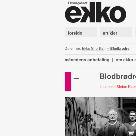
forside
artikler
Du er her:
Ekko Shortlist
|
– Blodbrødre
månedens anbefaling
|
om ekko s
–
Blodbrødr
Instruktør: Stefan Kjæ