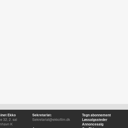
inet Ekko
Sekretariat:
Tegn abonnement
 32, 2. sal
Sekretariat@ekkofilm.dk
Løssalgssteder
nhavn K
Annoncesalg