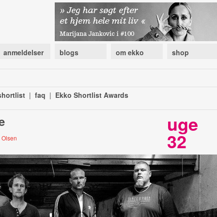
anmeldelser
blogs
om ekko
shop
hortlist
|
faq
|
Ekko Shortlist Awards
uge
e
32
r Olsen