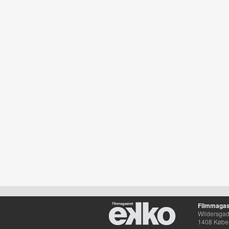
Filmmagas
Wildersgade
1408 Købe