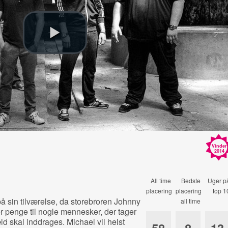
Vinder
2014
All time
Bedste
Uger p
placering
placering
top 1
på sin tilværelse, da storebroren Johnny
all time
r penge til nogle mennesker, der tager
ld skal inddrages. Michael vil helst