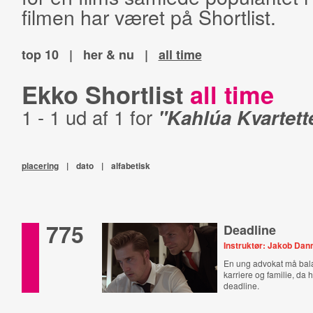
filmen har været på Shortlist.
top 10
|
her & nu
|
all time
Ekko Shortlist
all time
1 - 1 ud af 1 for
"Kahlúa Kvartett
placering
|
dato
|
alfabetisk
775
Deadline
Instruktør: Jakob Dan
En ung advokat må bal
karriere og familie, da h
deadline.