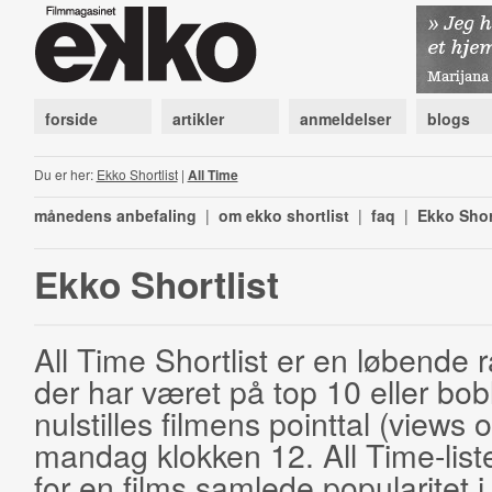
forside
artikler
anmeldelser
blogs
Du er her:
Ekko Shortlist
|
All Time
månedens anbefaling
|
om ekko shortlist
|
faq
|
Ekko Shor
Ekko Shortlist
All Time Shortlist er en løbende ra
der har været på top 10 eller bobl
nulstilles filmens pointtal (views 
mandag klokken 12. All Time-list
for en films samlede popularitet i 