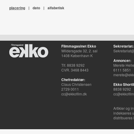
placering
|
dato
|
alfabetisk
Filmmagasinet Ekko
Sekretariat:
Wildersgade 32, 2. sal
Sekretariat@
1408 København K
Annoncer:
Tlf. 8838 9292
Merete Hell
CVR. 3468 8443
6111 5851
merete@ekko
Chefredaktør:
Claus Christensen
Ekko Shortli
2729 0011
8838 9292
cc@ekkofilm.dk
cc@ekkofilm
Artikler og i
indekseres u
distribueres