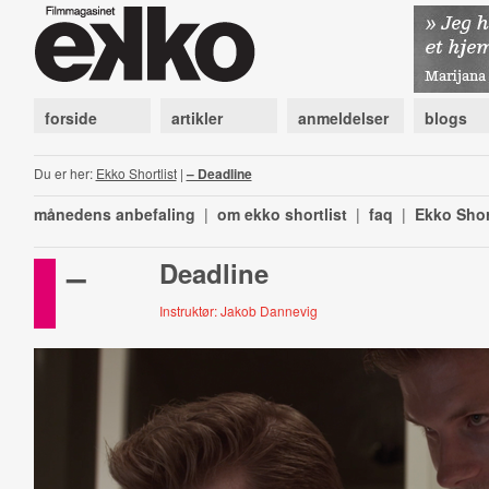
forside
artikler
anmeldelser
blogs
Du er her:
Ekko Shortlist
|
– Deadline
månedens anbefaling
|
om ekko shortlist
|
faq
|
Ekko Shor
–
Deadline
Instruktør: Jakob Dannevig