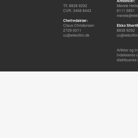
Annoncer:
Tlf. 8838 9292
Merete Hell
CVR. 3468 8443
6111 5851
merete@ekko
Chefredaktør:
Claus Christensen
Ekko Shortli
2729 0011
8838 9292
cc@ekkofilm.dk
cc@ekkofilm
Artikler og i
indekseres u
distribueres