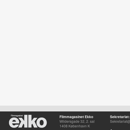
Filmmagasinet Ekko
Sekretariat:
Wildersgade 32, 2. sal
Sekretariat@
1408 København K