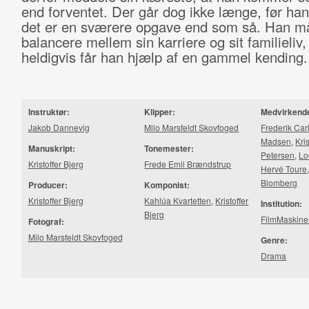
end forventet. Der går dog ikke længe, før han 
det er en sværere opgave end som så. Han m
balancere mellem sin karriere og sit familieliv
heldigvis får han hjælp af en gammel kending.
Instruktør:
Klipper:
Medvirkend
Jakob Dannevig
Milo Marsfeldt Skovfoged
Frederik Car
Madsen
,
Kri
Manuskript:
Tonemester:
Petersen
,
Lo
Kristoffer Bjerg
Frede Emil Brændstrup
Hervé Toure
Blomberg
Producer:
Komponist:
Kristoffer Bjerg
Kahlúa Kvartetten
,
Kristoffer
Institution:
Bjerg
FilmMaskin
Fotograf:
Milo Marsfeldt Skovfoged
Genre:
Drama