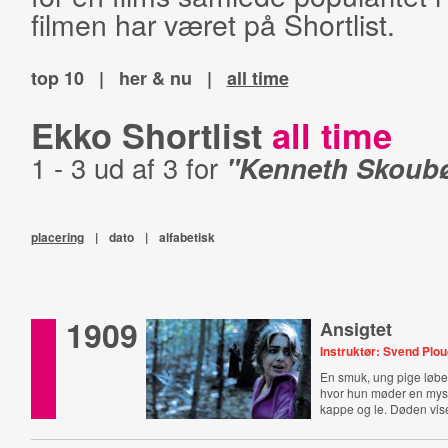
filmen har været på Shortlist.
top 10
|
her & nu
|
all time
Ekko Shortlist
all time
1 - 3 ud af 3 for
"Kenneth Skoubø
placering
|
dato
|
alfabetisk
1909
Ansigtet
Instruktør: Svend Plo
En smuk, ung pige løber
hvor hun møder en my
kappe og le. Døden vise
ansigt.