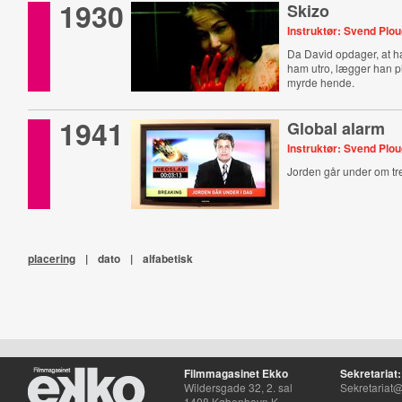
1930
Skizo
Instruktør: Svend Plo
Da David opdager, at h
ham utro, lægger han p
myrde hende.
1941
Global alarm
Instruktør: Svend Plo
Jorden går under om tre
placering
|
dato
|
alfabetisk
Filmmagasinet Ekko
Sekretariat:
Wildersgade 32, 2. sal
Sekretariat@
1408 København K