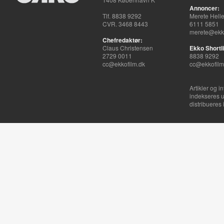
Annoncer:
Tlf. 8838 9292
Merete Hell
CVR. 3468 8443
6111 5851
merete@ekko
Chefredaktør:
Claus Christensen
Ekko Shortli
2729 0011
8838 9292
cc@ekkofilm.dk
cc@ekkofilm
Artikler og i
indekseres u
distribueres