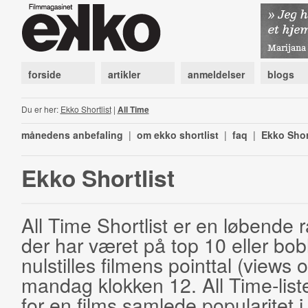
forside
artikler
anmeldelser
blogs
Du er her:
Ekko Shortlist
|
All Time
månedens anbefaling
|
om ekko shortlist
|
faq
|
Ekko Shor
Ekko Shortlist
All Time Shortlist er en løbende ra
der har været på top 10 eller bobl
nulstilles filmens pointtal (views 
mandag klokken 12. All Time-list
for en films samlede popularitet i 