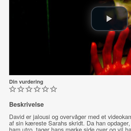
Din vurdering
Beskrivelse
David er jalousi og overvåger med et videoka
af sin kæreste Sarahs skridt. Da han opdager,
ham utro, tager hans mørke side over og vil 