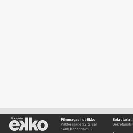
Filmmagasinet Ekko
Sekretariat:
Wildersgade 32, 2. sal
Sekretariat@
1408 København K