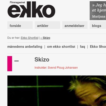
forside
artikler
anmeldelser
blogs
Du er her:
Ekko Shortlist
|
– Skizo
månedens anbefaling
|
om ekko shortlist
|
faq
|
Ekko Shor
–
Skizo
Instruktør: Svend Ploug Johansen