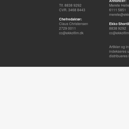
Annoncer:
Tlf. 8838 9292
Merete Hell
CVR. 3468 8443
6111 5851
merete@ekko
Chefredaktør:
Claus Christensen
Ekko Shortli
2729 0011
8838 9292
cc@ekkofilm.dk
cc@ekkofilm
Artikler og i
indekseres u
distribueres