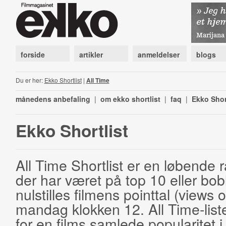
forside
artikler
anmeldelser
blogs
Du er her:
Ekko Shortlist
|
All Time
månedens anbefaling
|
om ekko shortlist
|
faq
|
Ekko Shor
Ekko Shortlist
All Time Shortlist er en løbende ra
der har været på top 10 eller bobl
nulstilles filmens pointtal (views 
mandag klokken 12. All Time-list
for en films samlede popularitet i 