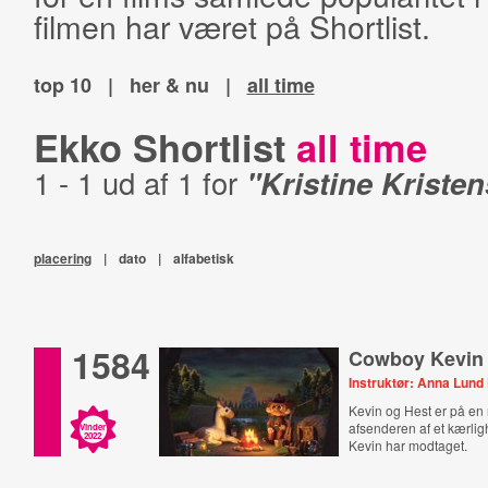
filmen har været på Shortlist.
top 10
|
her & nu
|
all time
Ekko Shortlist
all time
1 - 1 ud af 1 for
"Kristine Kriste
placering
|
dato
|
alfabetisk
1584
Cowboy Kevin
Instruktør: Anna Lun
Kevin og Hest er på en r
afsenderen af et kærli
Vinder
2022
Kevin har modtaget.