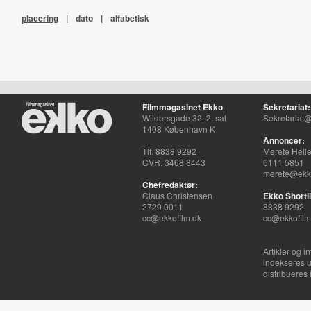
placering
|
dato
|
alfabetisk
Filmmagasinet Ekko
Sekretariat:
Wildersgade 32, 2. sal
Sekretariat@
1408 København K
Annoncer:
Tlf. 8838 9292
Merete Hell
CVR. 3468 8443
6111 5851
merete@ekko
Chefredaktør:
Claus Christensen
Ekko Shortli
2729 0011
8838 9292
cc@ekkofilm.dk
cc@ekkofilm
Artikler og i
indekseres u
distribueres