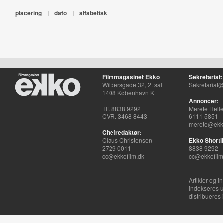
placering
|
dato
|
alfabetisk
Filmmagasinet Ekko
Sekretariat:
Wildersgade 32, 2. sal
Sekretariat@
1408 København K
Annoncer:
Tlf. 8838 9292
Merete Hell
CVR. 3468 8443
6111 5851
merete@ekko
Chefredaktør:
Claus Christensen
Ekko Shortli
2729 0011
8838 9292
cc@ekkofilm.dk
cc@ekkofilm
Artikler og i
indekseres u
distribueres