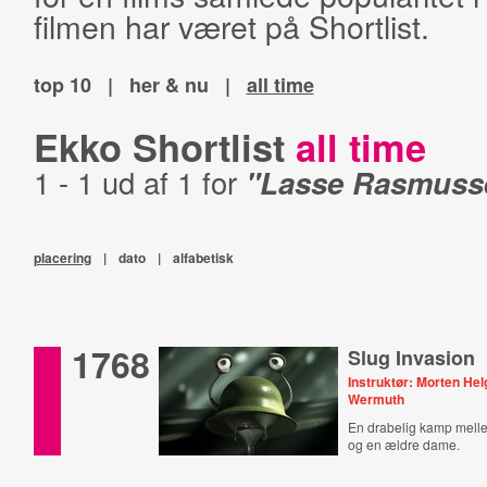
filmen har været på Shortlist.
top 10
|
her & nu
|
all time
Ekko Shortlist
all time
1 - 1 ud af 1 for
"Lasse Rasmuss
placering
|
dato
|
alfabetisk
1768
Slug Invasion
Instruktør: Morten He
Wermuth
En drabelig kamp mel
og en ældre dame.