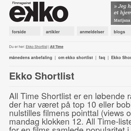
forside
artikler
anmeldelser
blogs
Du er her:
Ekko Shortlist
|
All Time
månedens anbefaling
|
om ekko shortlist
|
faq
|
Ekko Shor
Ekko Shortlist
All Time Shortlist er en løbende ra
der har været på top 10 eller bobl
nulstilles filmens pointtal (views 
mandag klokken 12. All Time-list
for en films samlede popularitet i 