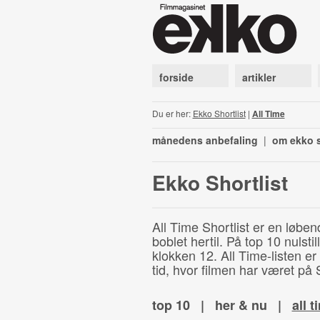
forside
artikler
Du er her:
Ekko Shortlist
|
All Time
månedens anbefaling
|
om ekko s
Ekko Shortlist
All Time Shortlist er en løben
boblet hertil. På top 10 nulst
klokken 12. All Time-listen er
tid, hvor filmen har været på S
top 10
|
her & nu
|
all t