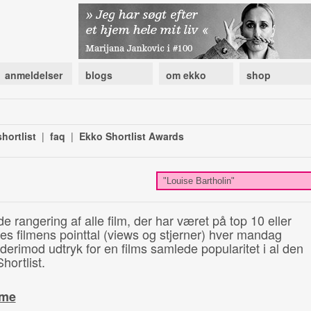
anmeldelser
blogs
om ekko
shop
hortlist
|
faq
|
Ekko Shortlist Awards
de rangering af alle film, der har været på top 10 eller
illes filmens pointtal (views og stjerner) hver mandag
 derimod udtryk for en films samlede popularitet i al den
hortlist.
ime