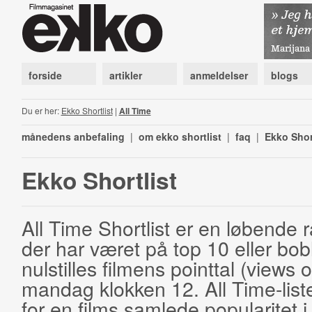
forside
artikler
anmeldelser
blogs
Du er her:
Ekko Shortlist
|
All Time
månedens anbefaling
|
om ekko shortlist
|
faq
|
Ekko Shor
Ekko Shortlist
All Time Shortlist er en løbende ra
der har været på top 10 eller bobl
nulstilles filmens pointtal (views 
mandag klokken 12. All Time-list
for en films samlede popularitet i 