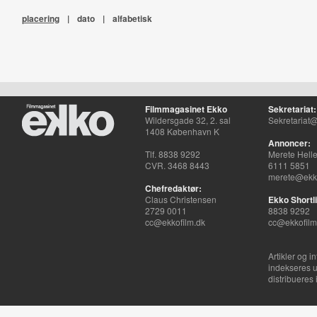
placering
|
dato
|
alfabetisk
Filmmagasinet Ekko
Sekretariat:
Wildersgade 32, 2. sal
Sekretariat@
1408 København K
Annoncer:
Tlf. 8838 9292
Merete Hell
CVR. 3468 8443
6111 5851
merete@ekko
Chefredaktør:
Claus Christensen
Ekko Shortli
2729 0011
8838 9292
cc@ekkofilm.dk
cc@ekkofilm
Artikler og i
indekseres u
distribueres