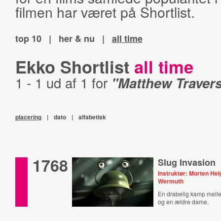
filmen har været på Shortlist.
top 10
|
her & nu
|
all time
Ekko Shortlist
all time
1 - 1 ud af 1 for
"Matthew Traver
placering
|
dato
|
alfabetisk
1768
Slug Invasion
Instruktør: Morten He
Wermuth
En drabelig kamp mel
og en ældre dame.