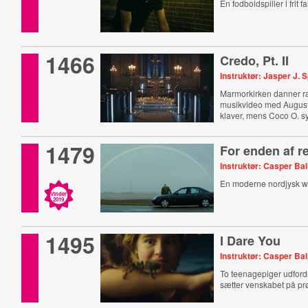
En fodboldspiller i frit fa
1466
Credo, Pt. II
Instruktør: Jasper J. 
Marmorkirken danner r
musikvideo med Augu
klaver, mens Coco O. s
1479
For enden af 
Instruktør: Casper Ba
En moderne nordjysk w
Vinder
2019
1495
I Dare You
Instruktør: Casper Ba
To teenagepiger udford
sætter venskabet på pr