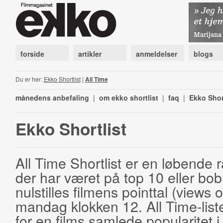
forside
artikler
anmeldelser
blogs
Du er her:
Ekko Shortlist
|
All Time
månedens anbefaling
|
om ekko shortlist
|
faq
|
Ekko Shor
Ekko Shortlist
All Time Shortlist er en løbende ra
der har været på top 10 eller bobl
nulstilles filmens pointtal (views 
mandag klokken 12. All Time-list
for en films samlede popularitet i 