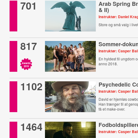
701
Arab Spring Br
& II)
Instruktør: Daniel Kr
Store og små valg i livet
817
Sommer-dokum
Instruktør: Casper Ba
En hyldest til ungdom
anno 2018.
Awards
2019
1102
Psychedelic 
Instruktør: Casper Ba
David er hjemløs cowbo
Han trænger til at geno
få et make-over.
1464
Fodboldspiller
Instruktør: Casper Ba