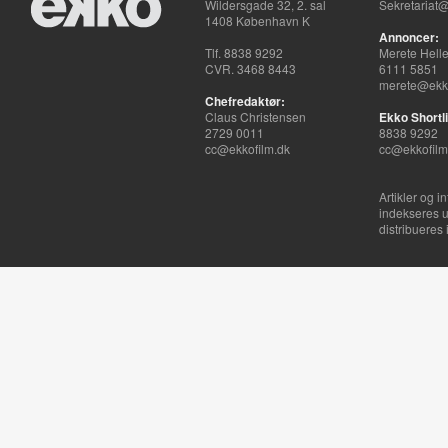
Wildersgade 32, 2. sal
Sekretariat@
1408 København K
Annoncer:
Tlf. 8838 9292
Merete Hell
CVR. 3468 8443
6111 5851
merete@ekko
Chefredaktør:
Claus Christensen
Ekko Shortli
2729 0011
8838 9292
cc@ekkofilm.dk
cc@ekkofilm
Artikler og i
indekseres u
distribueres