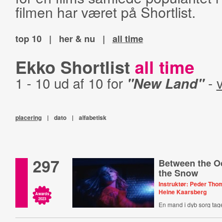
filmen har været på Shortlist.
top 10
|
her & nu
|
all time
Ekko Shortlist
all time
1 - 10 ud af 10 for
"New Land"
-
v
placering
|
dato
|
alfabetisk
297
Between the O
the Snow
Instruktør: Peder Th
Heine Kaarsberg
Awards
2023
En mand i dyb sorg tage