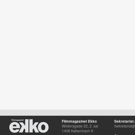
Filmmagasinet Ekko
Sekretariat:
Wildersgade 32, 2. sal
Sekretariat@
1408 København K