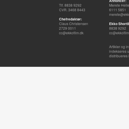
Annoncer:
Tlf. 8838 9292
Merete Hell
CVR. 3468 8443
6111 5851
merete@ekko
Chefredaktør:
Claus Christensen
Ekko Shortli
2729 0011
8838 9292
cc@ekkofilm.dk
cc@ekkofilm
Artikler og i
indekseres u
distribueres