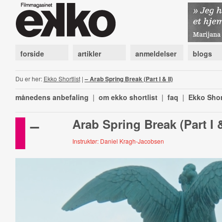
forside
artikler
anmeldelser
blogs
Du er her:
Ekko Shortlist
|
– Arab Spring Break (Part I & II)
månedens anbefaling
|
om ekko shortlist
|
faq
|
Ekko Shor
–
Arab Spring Break (Part I &
Instruktør: Daniel Kragh-Jacobsen