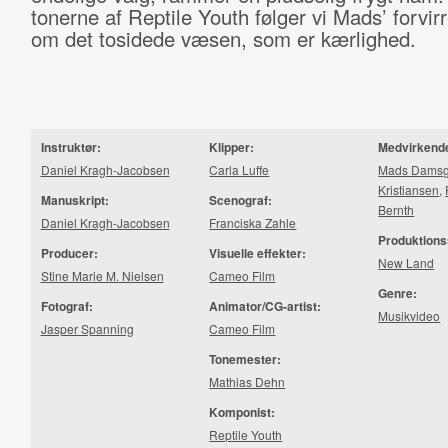
tonerne af Reptile Youth følger vi Mads’ forvir
om det tosidede væsen, som er kærlighed.
Instruktør:
Klipper:
Medvirkend
Daniel Kragh-Jacobsen
Carla Luffe
Mads Damsg
Kristiansen
,
Manuskript:
Scenograf:
Bernth
Daniel Kragh-Jacobsen
Franciska Zahle
Produktions
Producer:
Visuelle effekter:
New Land
Stine Marie M. Nielsen
Cameo Film
Genre:
Fotograf:
Animator/CG-artist:
Musikvideo
Jasper Spanning
Cameo Film
Tonemester:
Mathias Dehn
Komponist:
Reptile Youth