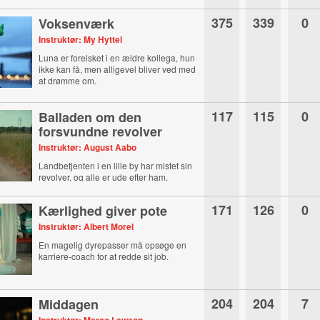
375
339
0
Voksenværk
Instruktør: My Hyttel
Luna er forelsket i en ældre kollega, hun
ikke kan få, men alligevel bliver ved med
at drømme om.
117
115
0
Balladen om den
forsvundne revolver
Instruktør: August Aabo
Landbetjenten i en lille by har mistet sin
revolver, og alle er ude efter ham.
171
126
0
Kærlighed giver pote
Instruktør: Albert Morel
En magelig dyrepasser må opsøge en
karriere-coach for at redde sit job.
204
204
7
Middagen