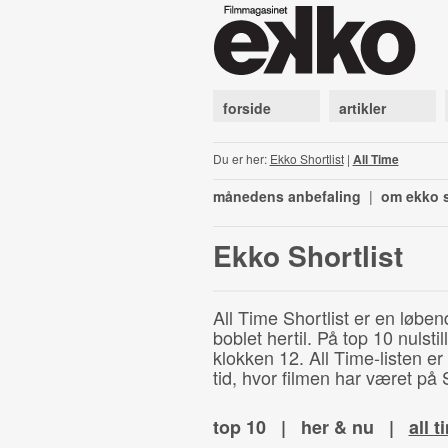
forside
artikler
Du er her:
Ekko Shortlist
|
All Time
månedens anbefaling
|
om ekko s
Ekko Shortlist
All Time Shortlist er en løben
boblet hertil. På top 10 nulst
klokken 12. All Time-listen er
tid, hvor filmen har været på S
top 10
|
her & nu
|
all t