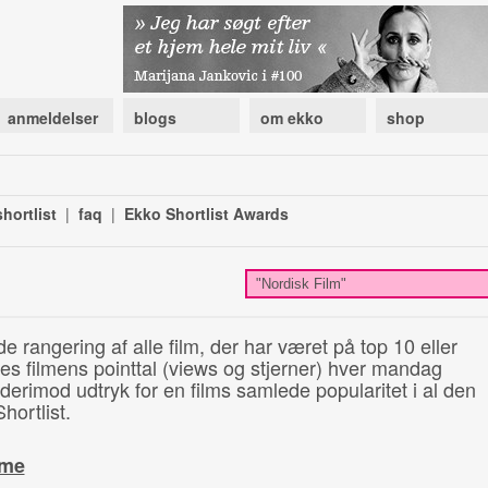
anmeldelser
blogs
om ekko
shop
hortlist
|
faq
|
Ekko Shortlist Awards
de rangering af alle film, der har været på top 10 eller
illes filmens pointtal (views og stjerner) hver mandag
 derimod udtryk for en films samlede popularitet i al den
hortlist.
ime