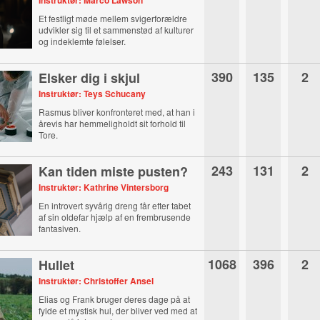
Instruktør: Marco Lawson
Et festligt møde mellem svigerforældre
udvikler sig til et sammenstød af kulturer
og indeklemte følelser.
390
135
2
Elsker dig i skjul
Instruktør: Teys Schucany
Rasmus bliver konfronteret med, at han i
årevis har hemmeligholdt sit forhold til
Tore.
243
131
2
Kan tiden miste pusten?
Instruktør: Kathrine Vintersborg
En introvert syvårig dreng får efter tabet
af sin oldefar hjælp af en frembrusende
fantasiven.
1068
396
2
Hullet
Instruktør: Christoffer Ansel
Elias og Frank bruger deres dage på at
fylde et mystisk hul, der bliver ved med at