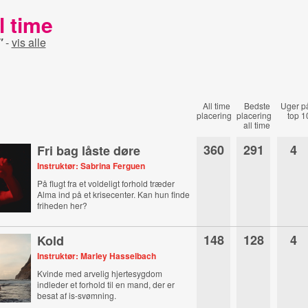
l time
"
-
vis alle
All time
Bedste
Uger p
placering
placering
top 1
all time
360
291
4
Fri bag låste døre
Instruktør: Sabrina Ferguen
På flugt fra et voldeligt forhold træder
Alma ind på et krisecenter. Kan hun finde
friheden her?
148
128
4
Kold
Instruktør: Marley Hasselbach
Kvinde med arvelig hjertesygdom
indleder et forhold til en mand, der er
besat af is-svømning.