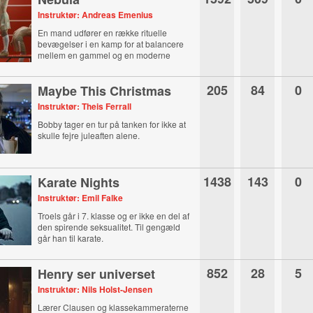
Instruktør: Andreas Emenius
En mand udfører en række rituelle
bevægelser i en kamp for at balancere
mellem en gammel og en moderne
verden.
205
84
0
Maybe This Christmas
Instruktør: Theis Ferrall
Bobby tager en tur på tanken for ikke at
skulle fejre juleaften alene.
1438
143
0
Karate Nights
Instruktør: Emil Falke
Troels går i 7. klasse og er ikke en del af
den spirende seksualitet. Til gengæld
går han til karate.
852
28
5
Henry ser universet
Instruktør: Nils Holst-Jensen
Lærer Clausen og klassekammeraterne