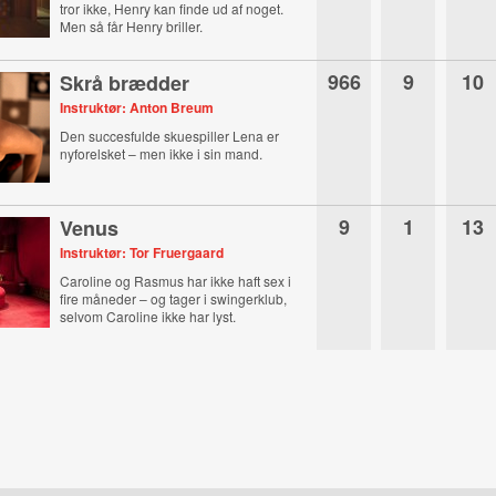
tror ikke, Henry kan finde ud af noget.
Men så får Henry briller.
966
9
10
Skrå brædder
Instruktør: Anton Breum
Den succesfulde skuespiller Lena er
nyforelsket – men ikke i sin mand.
9
1
13
Venus
Instruktør: Tor Fruergaard
Caroline og Rasmus har ikke haft sex i
fire måneder – og tager i swingerklub,
selvom Caroline ikke har lyst.