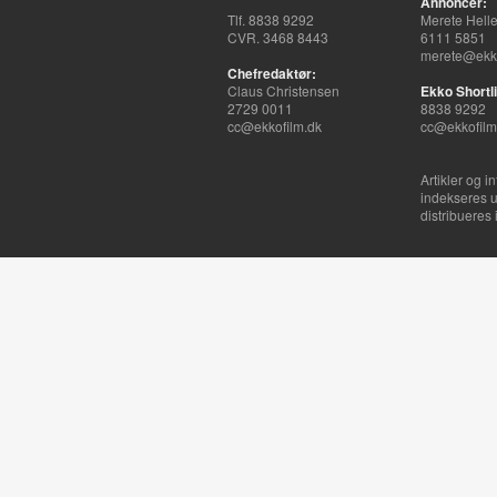
Annoncer:
Tlf. 8838 9292
Merete Hell
CVR. 3468 8443
6111 5851
merete@ekko
Chefredaktør:
Claus Christensen
Ekko Shortli
2729 0011
8838 9292
cc@ekkofilm.dk
cc@ekkofilm
Artikler og i
indekseres u
distribueres