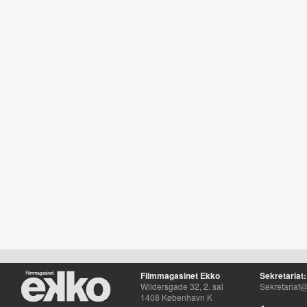
Filmmagasinet Ekko
Sekretariat:
Wildersgade 32, 2. sal
Sekretariat@
1408 København K