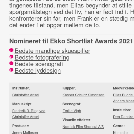
tingenes tilstand, men Elias begynder at stille
spørgsmålstegn ved det liv, han er født ind i. 
konfronterer sin far, men Frank er en stædig 
det ender i et opgør mellem de to.
Nomineret til Ekko Shortlist Awards 2021
Bedste mandlige skuespiller
21
Bedste fotografering
21
Bedste scenografi
21
Bedste lyddesign
21
Instruktør:
Klipper:
Medvirkend
Christoffer Ansel
Kasper Schultz Simonsen
Elias Budde
Anders Moss
Manuskript:
Scenograf:
Institution:
Frederik B. Ringtved
,
Emilie Vigh
Christoffer Ansel
Den Danske 
Visuelle effekter:
Producer:
Genre:
Nordisk Film Shortcut A/S
Jenny Mattesen
Komedie