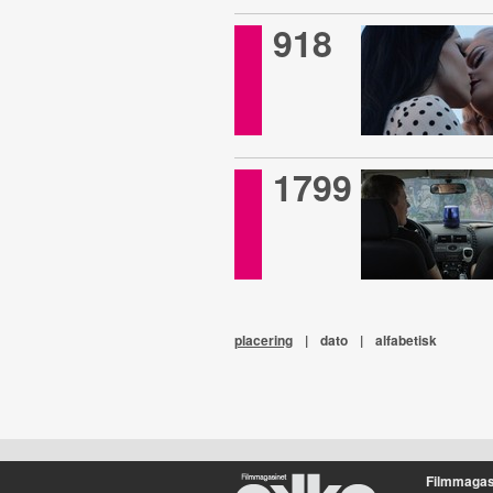
918
1799
placering
|
dato
|
alfabetisk
Filmmagas