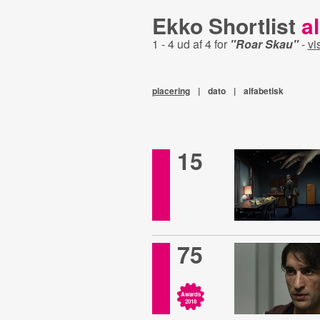
Ekko Shortlist
al
1 - 4 ud af 4 for
"Roar Skau"
-
vi
placering
|
dato
|
alfabetisk
15
75
Awards
2018