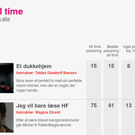
l time
s alle
All time
Bedste
Uger p
placering
placering
top 1
all time
15
15
8
Et dukkehjem
Instruktør: Tobias Gundorff Boesen
Nora lever et perfekt liv med sin perfekte
mand Helmer, men der er noget, der
nager hende.
75
41
13
Jeg vil bare læse HF
Instruktør: Wagma Dicent
Efter at være blevet tvangsmedicineret
går Michel til Patientklagenævnet.