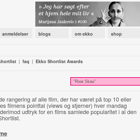
anmeldelser
blogs
om ekko
shop
hortlist
|
faq
|
Ekko Shortlist Awards
de rangering af alle film, der har været på top 10 eller
illes filmens pointtal (views og stjerner) hver mandag
 derimod udtryk for en films samlede popularitet i al den
hortlist.
ime