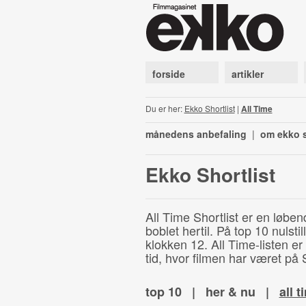
forside
artikler
Du er her:
Ekko Shortlist
|
All Time
månedens anbefaling
|
om ekko s
Ekko Shortlist
All Time Shortlist er en løben
boblet hertil. På top 10 nulst
klokken 12. All Time-listen er
tid, hvor filmen har været på S
top 10
|
her & nu
|
all t