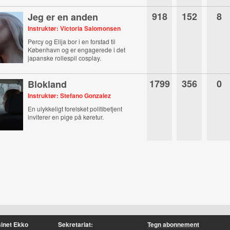
918
152
8
Jeg er en anden
Instruktør: Victoria Salomonsen
Percy og Elija bor i en forstad til
København og er engagerede i det
japanske rollespil cosplay.
1799
356
0
Blokland
Instruktør: Stefano Gonzalez
En ulykkeligt forelsket politibetjent
inviterer en pige på køretur.
inet Ekko
Sekretariat:
Tegn abonnement