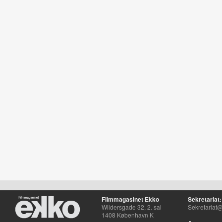
Filmmagasinet Ekko
Sekretariat:
Wildersgade 32, 2. sal
Sekretariat@
1408 København K