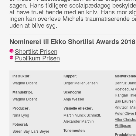
sagen. Hans tidligere socialpædagog beskylde
at have truet hende med en kniv. Hans mor sig
ingen kan overleve Michels traumatiserende 
uden at blive syg.
Nomineret til Ekko Shortlist Awards 2018
Shortlist Prisen
18
Publikum Prisen
18
Instruktør:
Klipper:
Medvirkend
Wagma Dicent
Birger Møller Jensen
Behruz Bani
Koefoed
,
Al
Manuskript:
Scenograf:
Rangan Thi
Wagma Dicent
Anja Wessel
Bak Laursen
Knutzon
,
Mar
Producer:
Visuelle effekter:
Peter Oliver
Nina Lyng
Martin Munck Schmidt
,
Aller Christr
Alexander Marthin
Fotograf:
Phillipson
Tonemester:
Søren Bay
,
Lars Beyer
Produktions