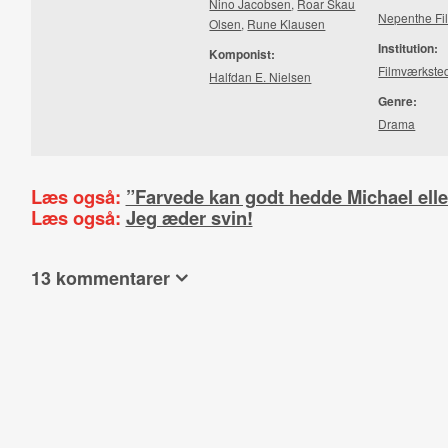
Nino Jacobsen
,
Roar Skau
Nepenthe Fi
Olsen
,
Rune Klausen
Institution:
Komponist:
Filmværkste
Halfdan E. Nielsen
Genre:
Drama
Læs også:
”Farvede kan godt hedde Michael elle
Læs også:
Jeg æder svin!
13 kommentarer