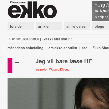
forside
artikler
anmeldelser
blogs
Du er her:
Ekko Shortlist
|
– Jeg vil bare læse HF
månedens anbefaling
|
om ekko shortlist
|
faq
|
Ekko Shor
–
Jeg vil bare læse HF
Instruktør: Wagma Dicent