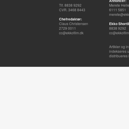
Annoncer:
Tlf. 8838 9292
Merete Hell
CVR. 3468 8443
6111 5851
merete@ekko
Chefredaktør:
Claus Christensen
Ekko Shortli
2729 0011
8838 9292
cc@ekkofilm.dk
cc@ekkofilm
Artikler og i
indekseres u
distribueres