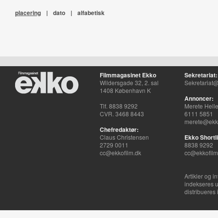
placering
|
dato
|
alfabetisk
Filmmagasinet Ekko
Sekretariat:
Wildersgade 32, 2. sal
Sekretariat@
1408 København K
Annoncer:
Tlf. 8838 9292
Merete Hell
CVR. 3468 8443
6111 5851
merete@ekko
Chefredaktør:
Claus Christensen
Ekko Shortli
2729 0011
8838 9292
cc@ekkofilm.dk
cc@ekkofilm
Artikler og i
indekseres u
distribueres