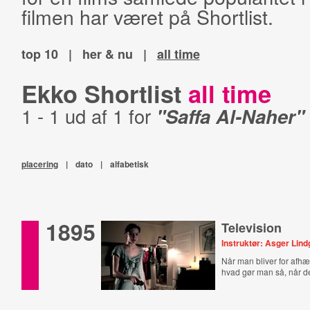
filmen har været på Shortlist.
top 10
|
her & nu
|
all time
Ekko Shortlist
all time
1 - 1 ud af 1 for
"Saffa Al-Naher"
placering
|
dato
|
alfabetisk
1895
Television
Instruktør: Asger Lin
Når man bliver for afhæ
hvad gør man så, når de