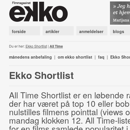
forside
artikler
anmeldelser
blogs
Du er her:
Ekko Shortlist
|
All Time
månedens anbefaling
|
om ekko shortlist
|
faq
|
Ekko Shor
Ekko Shortlist
All Time Shortlist er en løbende ra
der har været på top 10 eller bobl
nulstilles filmens pointtal (views 
mandag klokken 12. All Time-list
for en films samlede popularitet i 