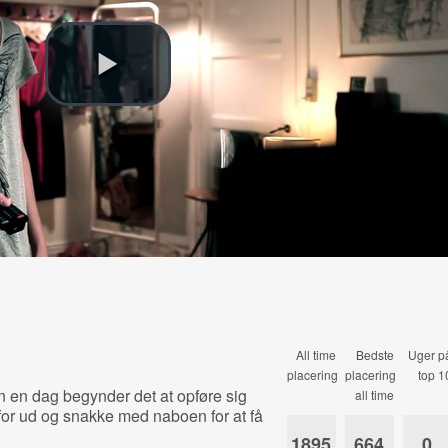
All time
Bedste
Uger p
placering
placering
top 1
n en dag begynder det at opføre sig
all time
or ud og snakke med naboen for at få
1895
664
0