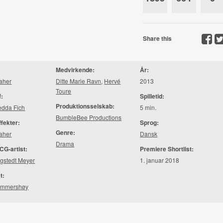
Share this
Medvirkende:
År:
Naher
Ditte Marie Ravn
,
Hervé
2013
Toure
f:
Spilletid:
Produktionsselskab:
edda Fich
5 min.
BumbleBee Productions
ffekter:
Sprog:
Genre:
Naher
Dansk
Drama
CG-artist:
Premiere Shortlist:
gstedt Meyer
1. januar 2018
t:
ammershøy