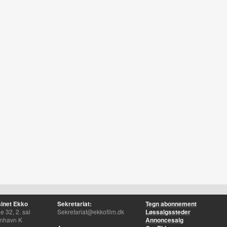
inet Ekko
Sekretariat:
Tegn abonnement
 32, 2. sal
Sekretariat@ekkofilm.dk
Løssalgssteder
nhavn K
Annoncesalg