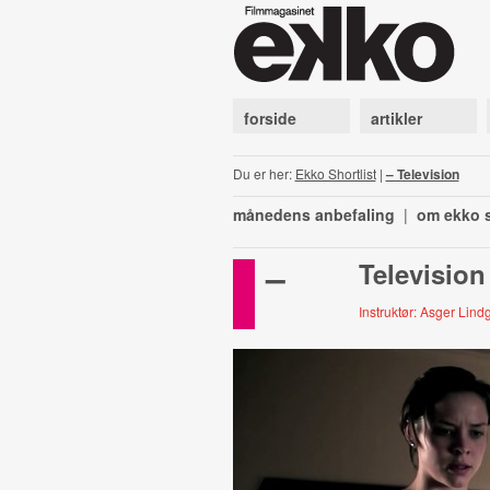
forside
artikler
Du er her:
Ekko Shortlist
|
– Television
månedens anbefaling
|
om ekko s
–
Television
Instruktør: Asger Lin