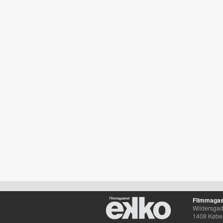
Filmmagas
Wildersgade
1408 Købe