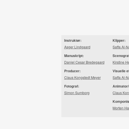
Instruktør:
Klipper:
Asger Lindgaard
Saffa Al-
Manuskript:
Scenogra
Daniel Cesar Bredegaard
Kirstine H
Producer:
Visuelle e
Claus Kongstedt Meyer
Saffa Al-
Fotograf:
Animator/
Simon Sumborg
Claus Kon
Komponis
Morten H