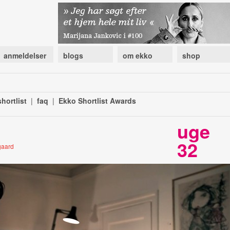
anmeldelser
blogs
om ekko
shop
hortlist
|
faq
|
Ekko Shortlist Awards
uge
32
dgaard