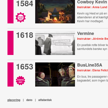
1584
Cowboy Kevin
Instruktør: Anna Lun
Kevin og Hest er på en r
afsenderen af et kærli
Vinder
2022
Kevin har modtaget.
1618
Vermine
Instruktør: Jérémie B
En poetisk rotte bliver 
samfundets barske syn
1653
BusLine35A
Instruktør: Elena Felic
En bus, tre passagerer 
bagsædet, som ingen ta
Awards
2021
placering
|
dato
|
alfabetisk