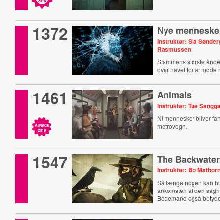
2016
1372
Nye menneske
Instruktør: Sia Sønder
Rasmussen
Stammens største ånd
over havet for at møde
1461
Animals
Instruktør: Tue Sangg
Ni mennesker bliver fan
metrovogn.
Awards
2019
1547
The Backwater
Instruktør: Bo Mathor
Så længe nogen kan hu
ankomsten af den sa
Bedemand også betyd
komme.