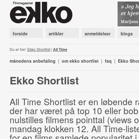
forside
artikler
anmeldelser
blogs
Du er her:
Ekko Shortlist
|
All Time
månedens anbefaling
|
om ekko shortlist
|
faq
|
Ekko Shor
Ekko Shortlist
All Time Shortlist er en løbende ra
der har været på top 10 eller bobl
nulstilles filmens pointtal (views 
mandag klokken 12. All Time-list
for en films samlede popularitet i 