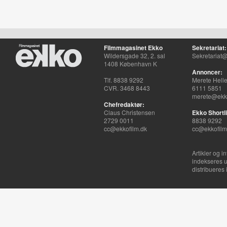
Filmmagasinet Ekko
Sekretariat:
Wildersgade 32, 2. sal
Sekretariat@
1408 København K
Annoncer:
Tlf. 8838 9292
Merete Hell
CVR. 3468 8443
6111 5851
merete@ekko
Chefredaktør:
Claus Christensen
Ekko Shortli
2729 0011
8838 9292
cc@ekkofilm.dk
cc@ekkofilm
Artikler og i
indekseres u
distribueres