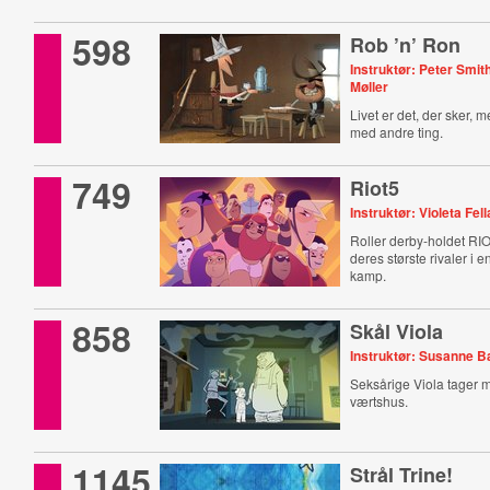
598
Rob ’n’ Ron
Instruktør: Peter Smit
Møller
Livet er det, der sker, 
med andre ting.
749
Riot5
Instruktør: Violeta Fel
Roller derby-holdet RI
deres største rivaler i 
kamp.
858
Skål Viola
Instruktør: Susanne 
Seksårige Viola tager 
værtshus.
1145
Strål Trine!