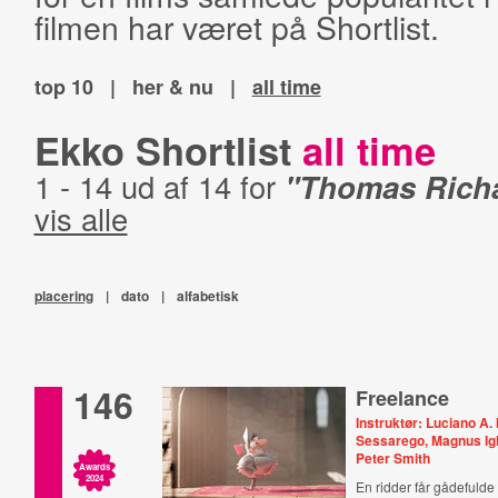
filmen har været på Shortlist.
top 10
|
her & nu
|
all time
Ekko Shortlist
all time
1 - 14 ud af 14 for
"Thomas Richa
vis alle
placering
|
dato
|
alfabetisk
146
Freelance
Instruktør: Luciano A
Sessarego, Magnus Igl
Peter Smith
Awards
2024
En ridder får gådefulde 