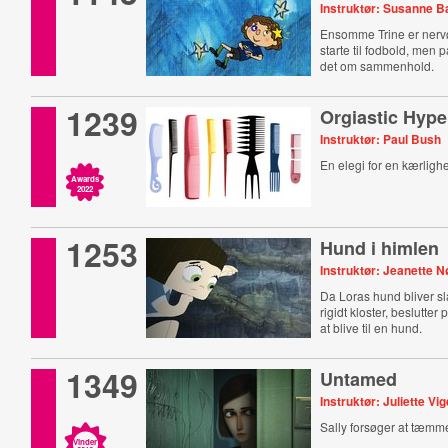
Instruktør: Susanne 
Ensomme Trine er nervø
starte til fodbold, men
det om sammenhold.
1239
Orgiastic Hype
Instruktør: Paul Bush
En elegi for en kærlighe
Awards
2022
1253
Hund i himlen
Instruktør: Jeanette 
Da Loras hund bliver slå
rigidt kloster, beslutter 
at blive til en hund.
1349
Untamed
Instruktør: Juliette Vig
Sally forsøger at tæmme
Vinder