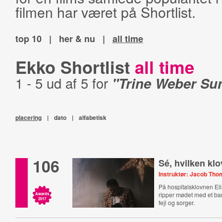
filmen har været på Shortlist.
top 10
|
her & nu
|
all time
Ekko Shortlist
all time
1 - 5 ud af 5 for
"Trine Weber Su
placering
|
dato
|
alfabetisk
106
Sé, hvilken kl
Instruktør: Jacob Tho
På hospitalsklovnen Eli
ripper mødet med et bar
Awards
2017
fejl og sorger.