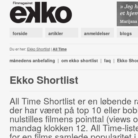
forside
artikler
anmeldelser
blogs
Du er her:
Ekko Shortlist
|
All Time
månedens anbefaling
|
om ekko shortlist
|
faq
|
Ekko Shor
Ekko Shortlist
All Time Shortlist er en løbende ra
der har været på top 10 eller bobl
nulstilles filmens pointtal (views 
mandag klokken 12. All Time-list
for en films samlede popularitet i 