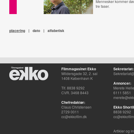
Mennesker kommer døde
tre faser.
placering
|
dato
|
alfabetisk
Filmmagasinet Ekko
Sekretariat:
Wildersgade 32, 2. sal
Sekretariat@
1408 København K
Annoncer:
Tlf. 8838 9292
Merete Hell
CVR. 3468 8443
6111 5851
merete@ekko
Chefredaktør:
Claus Christensen
Ekko Shortli
2729 0011
8838 9292
cc@ekkofilm.dk
cc@ekkofilm
Artikler og i