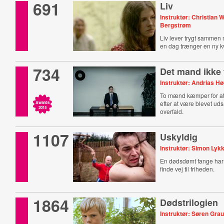
691
Liv
Instruktør: Christian 
Bergstrøm
Liv lever trygt sammen 
en dag trænger en ny k
734
Det mand ikke 
Instruktør: Andrias H
To mænd kæmper for a
efter at være blevet uds
Awards
2015
overfald.
1107
Uskyldig
Instruktør: Simon Lyk
En dødsdømt fange har s
finde vej til friheden.
1864
Dødstrilogien
Instruktør: Søren Gra