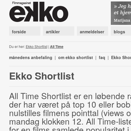
forside
artikler
anmeldelser
blogs
Du er her:
Ekko Shortlist
|
All Time
månedens anbefaling
|
om ekko shortlist
|
faq
|
Ekko Shor
Ekko Shortlist
All Time Shortlist er en løbende ra
der har været på top 10 eller bobl
nulstilles filmens pointtal (views 
mandag klokken 12. All Time-list
for en films samlede popularitet i 