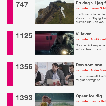
747
En dag vil jeg 
Instruktør: Jonas O. 
Efter konens død er det
Vincent, hvor flygtigt liv
drømme skal udleves.
1125
Vi lever
Instruktør: Anni Kirke
Gravide Liv kæmper for 
verden, hvor zombierne
1356
Ren som sne
Instruktør: André Staa
En ensom mand bliver i
religiøs bevægelse.
1393
Oprør for dig
Instruktør: Laurits Hel