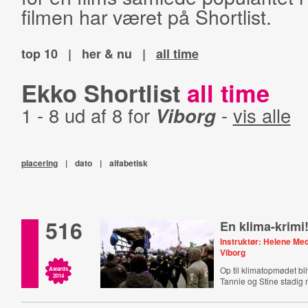
filmen har været på Shortlist.
top 10
|
her & nu
|
all time
Ekko Shortlist
all time
1 - 8 ud af 8 for
Viborg
-
vis alle
placering
|
dato
|
alfabetisk
516
En klima-krimi
Instruktør: Helene Me
Viborg
Op til klimatopmødet bli
Awards
2014
Tannie og Stine stadig