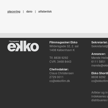
placering
|
dato
|
alfabetisk
Filmmagasinet Ekko
Sekretariat:
Wildersgade 32, 2. sal
Sekretariat@
1408 København K
Annoncer:
Tlf. 8838 9292
Merete Hell
CVR. 3468 8443
6111 5851
merete@ekko
Chefredaktør:
Claus Christensen
Ekko Shortli
2729 0011
8838 9292
cc@ekkofilm.dk
cc@ekkofilm
Artikler og i
indekseres u
distribueres