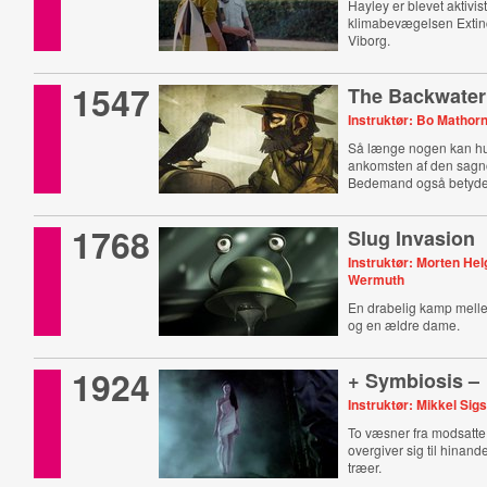
Hayley er blevet aktivist
klimabevægelsen Extinc
Viborg.
1547
The Backwater
Instruktør: Bo Mathor
Så længe nogen kan hu
ankomsten af den sa
Bedemand også betyd
komme.
1768
Slug Invasion
Instruktør: Morten He
Wermuth
En drabelig kamp mel
og en ældre dame.
1924
+ Symbiosis –
Instruktør: Mikkel Sig
To væsner fra modsatte
overgiver sig til hinan
træer.