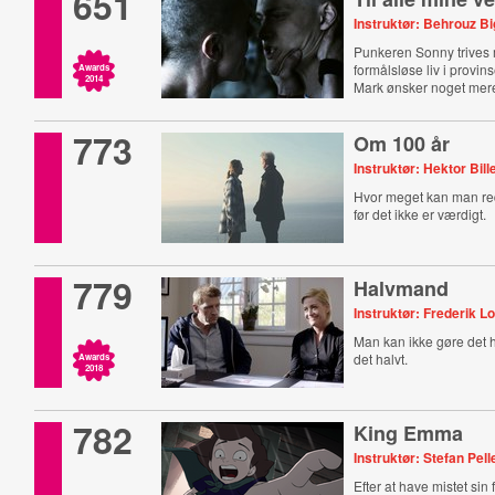
651
Instruktør: Behrouz Bi
Punkeren Sonny trives
formålsløse liv i provi
Awards
2014
Mark ønsker noget mer
773
Om 100 år
Instruktør: Hektor Bil
Hvor meget kan man redu
før det ikke er værdigt.
779
Halvmand
Instruktør: Frederik Lo
Man kan ikke gøre det 
det halvt.
Awards
2018
782
King Emma
Instruktør: Stefan Pell
Efter at have mistet si