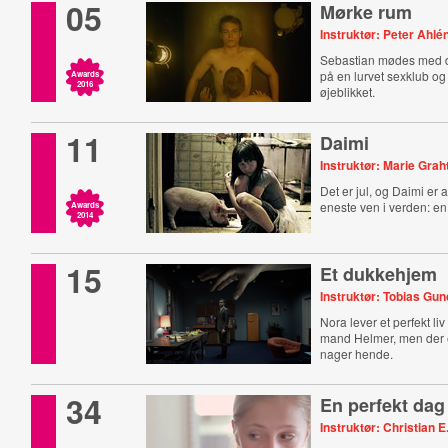
05
Mørke rum
Instruktør: Peter Ahl
Sebastian mødes med 
på en lurvet sexklub og 
Awards
2016
øjeblikket.
11
Daimi
Instruktør: Marie Gra
Det er jul, og Daimi er
eneste ven i verden: en
Awards
2014
15
Et dukkehjem
Instruktør: Tobias Gu
Nora lever et perfekt li
mand Helmer, men der e
nager hende.
34
En perfekt dag
Instruktør: Christian E