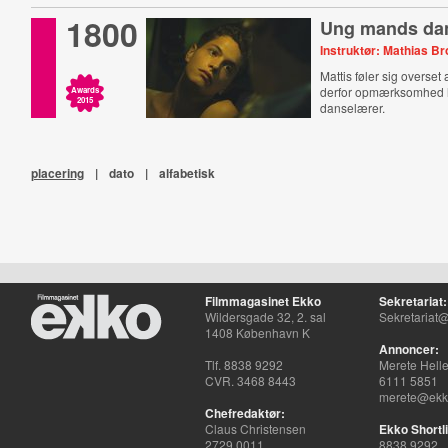
1800
Ung mands da
Instruktør: Mathias Br
Mattis føler sig overset
derfor opmærksomhed 
Awards
2015
danselærer.
placering
|
dato
|
alfabetisk
Filmmagasinet Ekko
Sekretariat:
Wildersgade 32, 2. sal
Sekretariat@
1408 København K
Annoncer:
Tlf. 8838 9292
Merete Hell
CVR. 3468 8443
6111 5851
merete@ekko
Chefredaktør:
Claus Christensen
Ekko Shortli
2729 0011
8838 9292