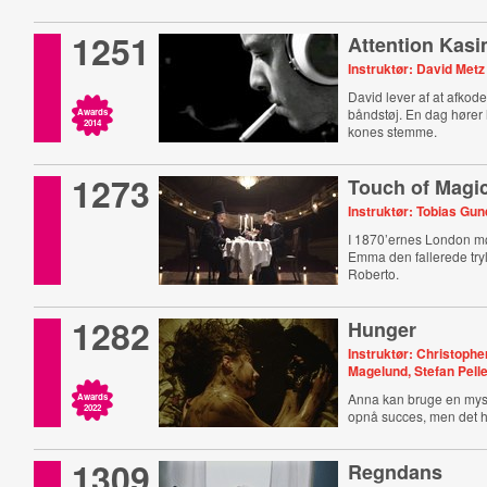
1251
Attention Kasi
Instruktør: David Metz
David lever af at afkode
båndstøj. En dag hører
Awards
2014
kones stemme.
1273
Touch of Magi
Instruktør: Tobias Gu
I 1870’ernes London mø
Emma den fallerede try
Roberto.
1282
Hunger
Instruktør: Christoph
Magelund, Stefan Pelle
Anna kan bruge en mystis
Awards
2022
opnå succes, men det ha
1309
Regndans