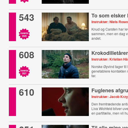
543
To som elsker
Instruktør: Niels Ros
Knud og Carsten har leve
sammen, men en dag vi
Awards
2025
andet.
608
Krokodilletåre
Instruktør: Kristian H
Norske Øyvind tager til 
genetablere kontakten
Awards
2021
far.
610
Fuglenes afgr
Instruktør: Jacob Krz
Den fremtrædende antia
Liva Wichfeld bliver uv
en partifælle, men vil 
Til alle mine v