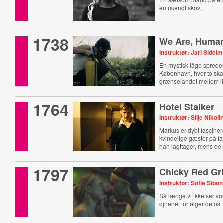
en ukendt skov.
1738
We Are, Human,
Instruktør: Jarl Sidel
En mystisk tåge spreder
København, hvor to sk
grænselandet mellem li
1764
Hotel Stalker
Instruktør: Silje Nikol
Markus er dybt fasciner
kvindelige gæster på fa
han iagttager, mens de 
1797
Chicky Red Gri
Instruktør: Sofie Sibon
Så længe vi ikke ser v
øjnene, forfølger de os.