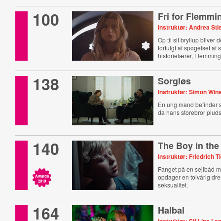
100
Fri for Flemmi
Instruktør: Andrea Sti
Op til sit bryllup bliver 
forfulgt af spøgelset af
historielærer, Flemming
138
Sorgløs
Instruktør: Simon Win
En ung mand befinder sig 
da hans storebror pluds
140
The Boy in th
Instruktør: Friedrich T
Fanget på en sejlbåd m
opdager en tolvårig dre
Awards
2019
seksualitet.
164
Halbal