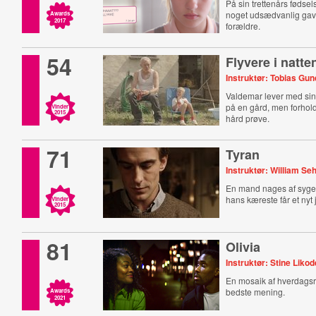
På sin trettenårs føds
noget udsædvanlig gav
Awards
2017
forældre.
54
Flyvere i natte
Instruktør: Tobias Gu
Valdemar lever med sin 
på en gård, men forho
Vinder
2015
hård prøve.
71
Tyran
Instruktør: William S
En mand nages af sygel
hans kæreste får et nyt 
Vinder
2015
81
Olivia
Instruktør: Stine Likod
En mosaik af hverdagsr
bedste mening.
Awards
2021