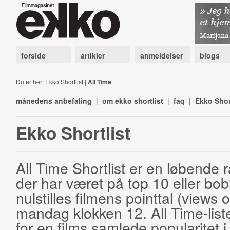
forside
artikler
anmeldelser
blogs
Du er her:
Ekko Shortlist
|
All Time
månedens anbefaling
|
om ekko shortlist
|
faq
|
Ekko Shor
Ekko Shortlist
All Time Shortlist er en løbende ra
der har været på top 10 eller bobl
nulstilles filmens pointtal (views 
mandag klokken 12. All Time-list
for en films samlede popularitet i 