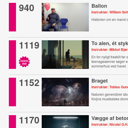
940
Ballon
Instruktør: William S
Historien om en mand o
1119
To alen, ét sty
Instruktør: Mikkel Bjø
En for nyligt fraskilt far
teenagesønner søger emo
Awards
2025
sommerhus ved havet.
1152
Braget
Instruktør: Tobias Gu
Naturen generobrer sto
Koijns musikalske dom
1170
Vægge af beto
Instruktør: Nicolai G.