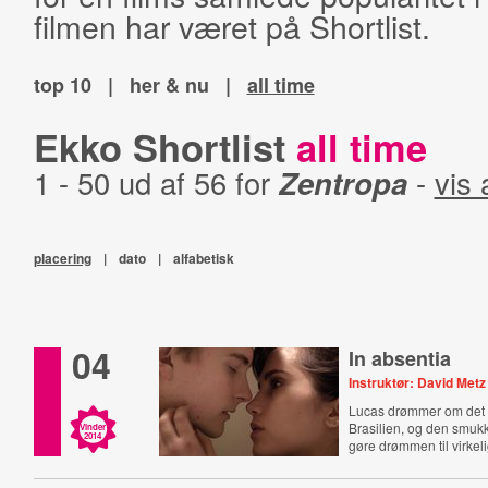
filmen har været på Shortlist.
top 10
|
her & nu
|
all time
Ekko Shortlist
all time
1 - 50 ud af 56 for
Zentropa
-
vis 
placering
|
dato
|
alfabetisk
04
In absentia
Instruktør: David Metz
Lucas drømmer om det s
Brasilien, og den smuk
Vinder
2014
gøre drømmen til virkel