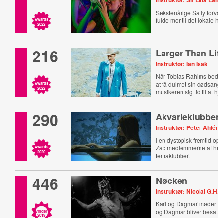
Instruktør: Sif Lina 
Sekstenårige Sally forva
fulde mor til det lokale 
Awards
2022
216
Larger Than Li
Instruktør: Ian Isak
Når Tobias Rahims beds
at få dulmet sin dødsan
Awards
2022
musikeren sig tid til at 
290
Akvarieklubbe
Instruktør: Peter Ahlé
I en dystopisk fremtid o
Zac medlemmerne af 
Awards
2020
temaklubber.
446
Nøcken
Instruktør: Nicolai G.
Karl og Dagmar møder
og Dagmar bliver besat 
Vinder
2019