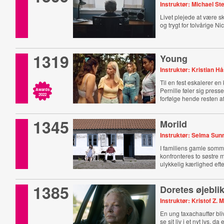
Instruktør: Michael St
Livet plejede at være 
og trygt for tolvårige Ni
1319
Young
Instruktør: Kristian H
Til en fest eskalerer en 
Pernille føler sig presset
Awards
2022
forfølge hende resten af 
1345
Morild
Instruktør: Selma Sun
I familiens gamle som
konfronteres to søstre 
ulykkelig kærlighed eft
1385
Doretes øjebli
Instruktør: Kristof Z.
En ung taxachauffør bliv
se sit liv i et nyt lys, 