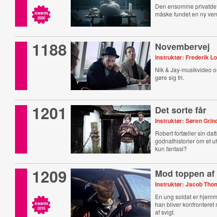
Den ensomme privatdet
måske fundet en ny ven
Awards
2020
1188
Novembervej
Instruktør: Frederik Lo
Nik & Jay-musikvideo om
gøre sig fri.
1201
Det sorte får
Instruktør: Søren Grin
Robert fortæller sin da
godnathistorier om et u
kun fantasi?
1209
Mod toppen af 
Instruktør: Jacob Tho
En ung soldat er hjemm
han bliver konfronteret
Awards
2015
af svigt.