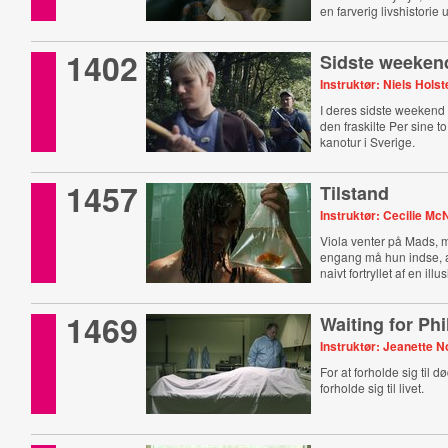
en farverig livshistorie
1402
Sidste weeken
Instruktør: Niels Hols
I deres sidste weeken
den fraskilte Per sine 
kanotur i Sverige.
1457
Tilstand
Instruktør: Cecilie Mc
Viola venter på Mads,
engang må hun indse, a
naivt fortryllet af en illu
1469
Waiting for Phi
Instruktør: Jeanette N
For at forholde sig til 
forholde sig til livet.