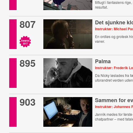
tilflugt i fantasiens ri
resultat.
807
Det sjunkne kl
Instruktør: Michael P
En ordløs og grotesk hi
vaner.
Awards
2017
895
Palma
Instruktør: Frederik Lo
Da Nicky løslades fra f
uforandret verden udenf
903
Sammen for ev
Instruktør: Johannes 
Jannik mødes for først
chatpartner – med fata