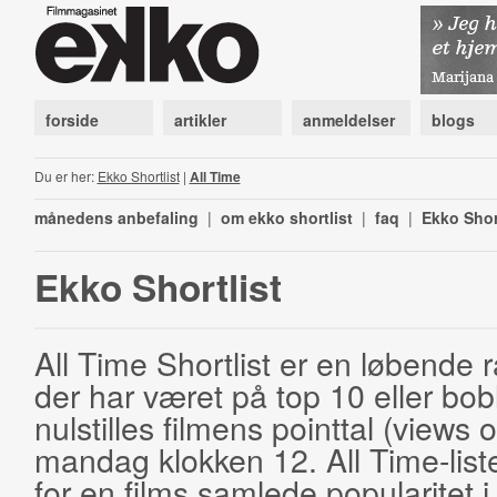
forside
artikler
anmeldelser
blogs
Du er her:
Ekko Shortlist
|
All Time
månedens anbefaling
|
om ekko shortlist
|
faq
|
Ekko Shor
Ekko Shortlist
All Time Shortlist er en løbende ra
der har været på top 10 eller bobl
nulstilles filmens pointtal (views 
mandag klokken 12. All Time-list
for en films samlede popularitet i 