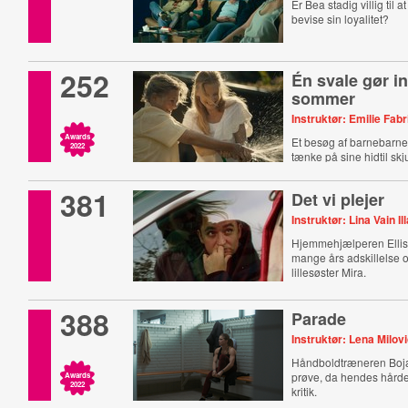
Er Bea stadig villig til at 
bevise sin loyalitet?
252
Én svale gør i
sommer
Instruktør: Emilie Fab
Awards
Et besøg af barnebarnet 
2022
tænke på sine hidtil sk
381
Det vi plejer
Instruktør: Lina Vain Ill
Hjemmehjælperen Ellis b
mange års adskillelse o
lillesøster Mira.
388
Parade
Instruktør: Lena Milov
Håndboldtræneren Boja
prøve, da hendes hård
Awards
2022
kritik.