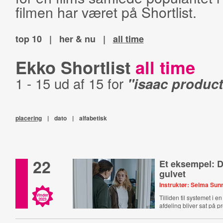
filmen har været på Shortlist.
top 10
|
her & nu
|
all time
Ekko Shortlist
all time
1 - 15 ud af 15 for
"isaac product
placering
|
dato
|
alfabetisk
22
Et eksempel: 
gulvet
Instruktør: Selma Sun
Vinder
Tilliden til systemet i e
2023
afdeling bliver sat på p