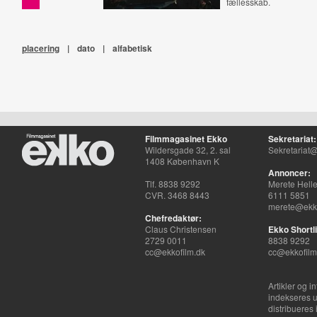
fællesskab.
placering
|
dato
|
alfabetisk
Filmmagasinet Ekko
Sekretariat:
Wildersgade 32, 2. sal
Sekretariat@
1408 København K
Annoncer:
Tlf. 8838 9292
Merete Hell
CVR. 3468 8443
6111 5851
merete@ekko
Chefredaktør:
Claus Christensen
Ekko Shortli
2729 0011
8838 9292
cc@ekkofilm.dk
cc@ekkofilm
Artikler og i
indekseres u
distribueres