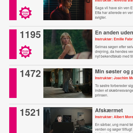
Instruktør: Nivetha 
Saga vil have sin ven E
Etta har allerede en ve
Vinder
2024
svigter.
1195
En anden uden
Instruktør: Emilie Fab
Selmas søgen efter selv
drejning, da hendes ven
Vinder
2025
nyt bekendtskab med til
1472
Min søster og 
Instruktør: Joachim M
To søstre forbereder sig
inden et skæbnesvang
prinsen.
1521
Afskærmet
Instruktør: Albert More
En sårbar, ung mand føle
verden og søger tilflugt i