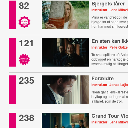
82
Bjergets tårer
Instruktør: Lena Milov
Mina er vandret op i d
bjerge for at søge svar
Vinder
2024
hun har med sin kærest
121
En sten kan ikk
Instruktør: Pelle Gøt
To skuespillere på Aalb
opbygget en narkogæl
Awards
2024
synes umulig at tilbage
235
Forældre
Instruktør: Jonas Lajb
Noah går til ekskæres
bryllup og opdager, at a
afklaret, som de tror.
238
Grand Tour Vi
Instruktør: Lena Milov