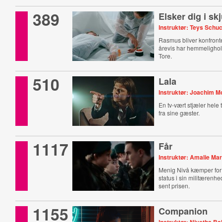
389
Elsker dig i skj
Instruktør: Teys Schu
Rasmus bliver konfronte
årevis har hemmeligholdt
Tore.
510
Lala
Instruktør: Joachim M
En tv-vært stjæler hele
fra sine gæster.
1117
Får
Instruktør: Amalie Mar
Menig Nivå kæmper for
status i sin militærenhe
sent prisen.
1155
Companion