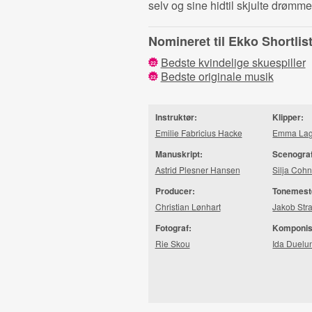
selv og sine hidtil skjulte drømme
Nomineret til Ekko Shortli
Bedste kvindelige skuespiller
22
Bedste originale musik
22
Instruktør:
Klipper:
Emilie Fabricius Hacke
Emma Lag
Manuskript:
Scenogra
Astrid Plesner Hansen
Silja Coh
Producer:
Tonemest
Christian Lønhart
Jakob Str
Fotograf:
Komponis
Rie Skou
Ida Duelu