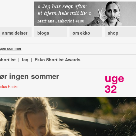
anmeldelser
blogs
om ekko
shop
ingen sommer
hortlist
|
faq
|
Ekko Shortlist Awards
uge
gør ingen sommer
32
ricius Hacke