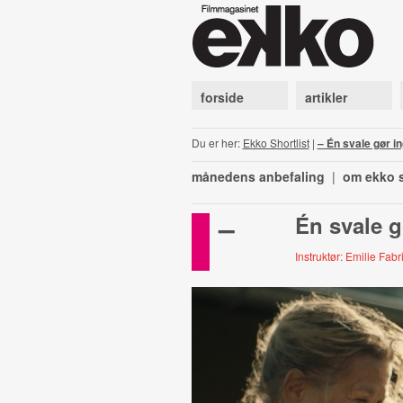
forside
artikler
Du er her:
Ekko Shortlist
|
– Én svale gør 
månedens anbefaling
|
om ekko s
–
Én svale 
Instruktør: Emilie Fab