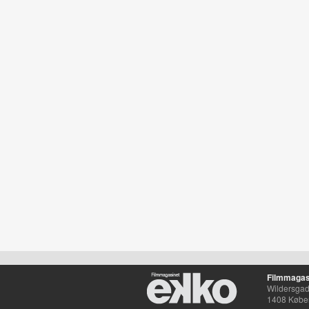
Filmmagas
Wildersgade
1408 Købe