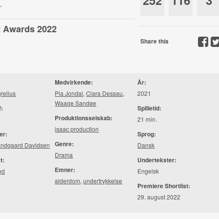
252
116
3
.
st Awards 2022
Share this
Medvirkende:
År:
relius
Pia Jondal
,
Clara Dessau
,
2021
Waage Sandøe
f:
Spilletid:
Produktionsselskab:
n
21 min.
isaac production
er:
Sprog:
Genre:
andgaard Davidsen
Dansk
Drama
t:
Undertekster:
Emner:
nd
Engelsk
alderdom
,
undertrykkelse
Premiere Shortlist:
29. august 2022