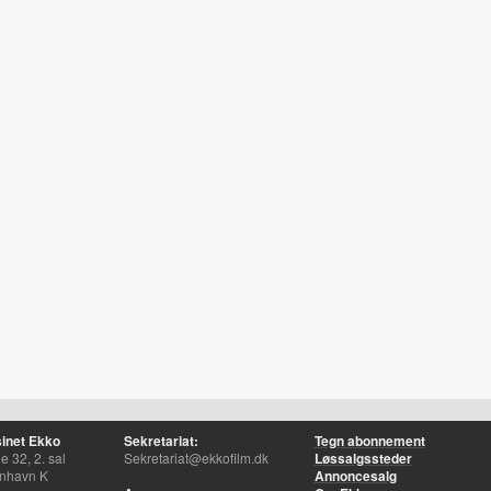
inet Ekko
Sekretariat:
Tegn abonnement
 32, 2. sal
Sekretariat@ekkofilm.dk
Løssalgssteder
nhavn K
Annoncesalg