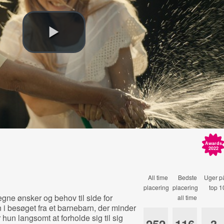
Awards
2022
All time
Bedste
Uger p
placering
placering
top 1
 egne ønsker og behov til side for
all time
i besøget fra et barnebarn, der minder
hun langsomt at forholde sig til sig