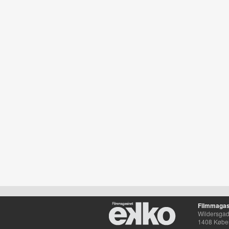
Filmmagas
Wildersgade
1408 Købe