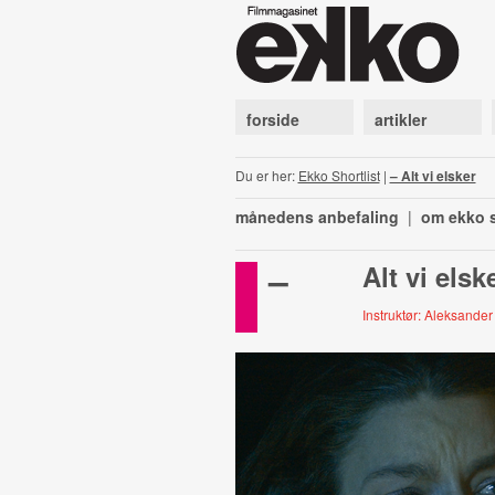
forside
artikler
Du er her:
Ekko Shortlist
|
– Alt vi elsker
månedens anbefaling
|
om ekko s
–
Alt vi elsk
Instruktør: Aleksander