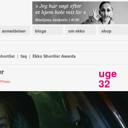
anmeldelser
blogs
om ekko
shop
hortlist
|
faq
|
Ekko Shortlist Awards
uge
er
32
 Priess