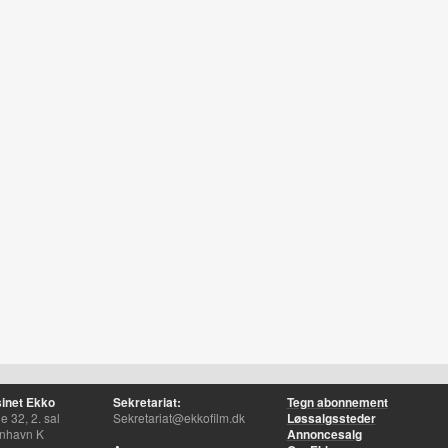
inet Ekko
Sekretariat:
Tegn abonnement
 32, 2. sal
Sekretariat@ekkofilm.dk
Løssalgssteder
nhavn K
Annoncesalg