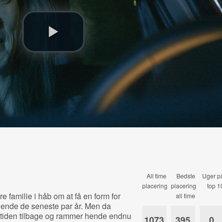
All time
Bedste
Uger p
placering
placering
top 1
ere familie i håb om at få en form for
all time
 hende de seneste par år. Men da
ortiden tilbage og rammer hende endnu
1073
395
0