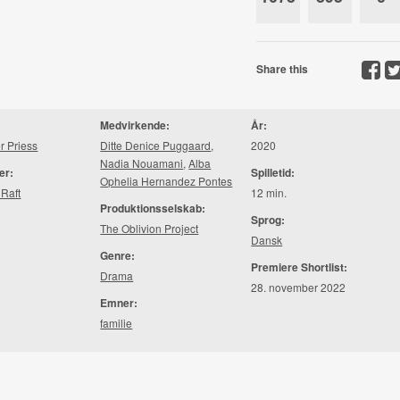
Share this
Medvirkende:
År:
r Priess
Ditte Denice Puggaard
,
2020
Nadia Nouamani
,
Alba
er:
Spilletid:
Ophelia Hernandez Pontes
 Raft
12 min.
Produktionsselskab:
Sprog:
The Oblivion Project
Dansk
Genre:
Premiere Shortlist:
Drama
28. november 2022
Emner:
familie