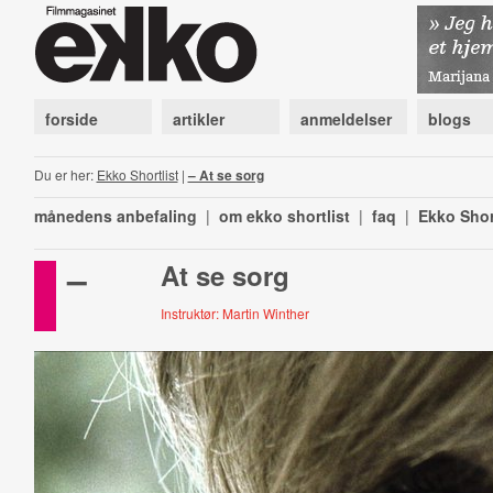
forside
artikler
anmeldelser
blogs
Du er her:
Ekko Shortlist
|
– At se sorg
månedens anbefaling
|
om ekko shortlist
|
faq
|
Ekko Shor
–
At se sorg
Instruktør: Martin Winther