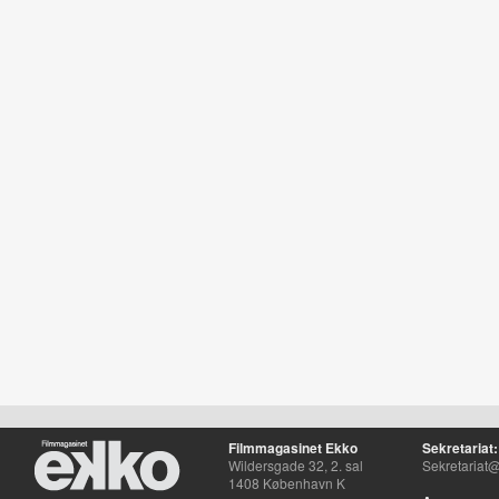
Filmmagasinet Ekko
Sekretariat:
Wildersgade 32, 2. sal
Sekretariat@
1408 København K