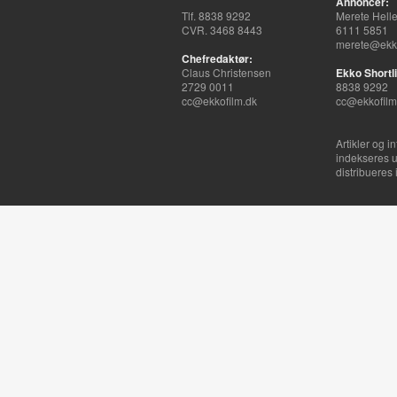
Annoncer:
Tlf. 8838 9292
Merete Hell
CVR. 3468 8443
6111 5851
merete@ekko
Chefredaktør:
Claus Christensen
Ekko Shortli
2729 0011
8838 9292
cc@ekkofilm.dk
cc@ekkofilm
Artikler og i
indekseres u
distribueres