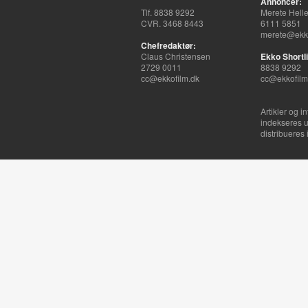
Annoncer:
Tlf. 8838 9292
Merete Hell
CVR. 3468 8443
6111 5851
merete@ekko
Chefredaktør:
Claus Christensen
Ekko Shortli
2729 0011
8838 9292
cc@ekkofilm.dk
cc@ekkofilm
Artikler og i
indekseres u
distribueres