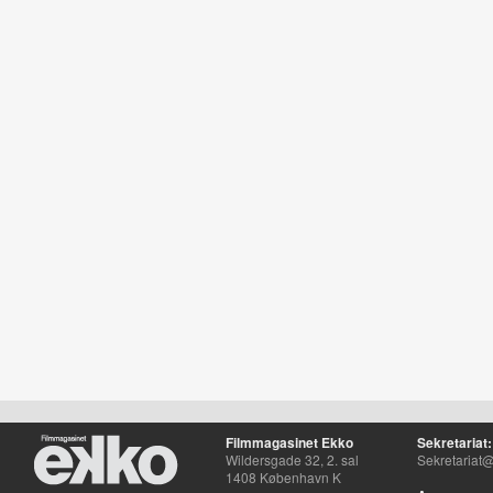
Filmmagasinet Ekko
Sekretariat:
Wildersgade 32, 2. sal
Sekretariat@
1408 København K