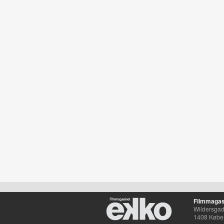
Filmmagas
Wildersgade
1408 Købe