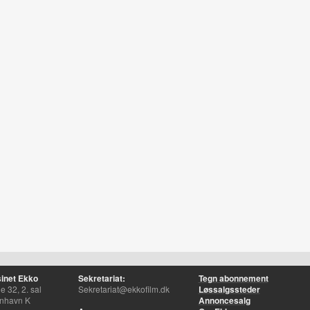
inet Ekko
Sekretariat:
Tegn abonnement
 32, 2. sal
Sekretariat@ekkofilm.dk
Løssalgssteder
nhavn K
Annoncesalg