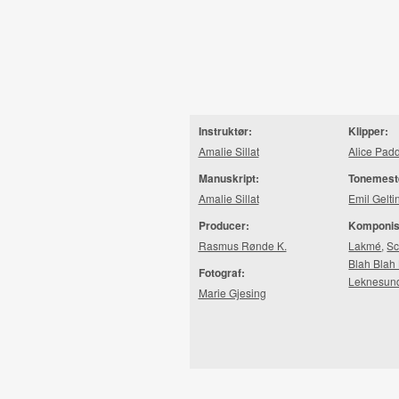
Instruktør:
Klipper:
Amalie Sillat
Alice Pad
Manuskript:
Tonemest
Amalie Sillat
Emil Gelti
Producer:
Komponis
Rasmus Rønde K.
Lakmé
,
S
Blah Blah
Fotograf:
Leknesun
Marie Gjesing