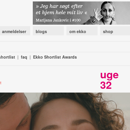
anmeldelser
blogs
om ekko
shop
hortlist
|
faq
|
Ekko Shortlist Awards
uge
32
t