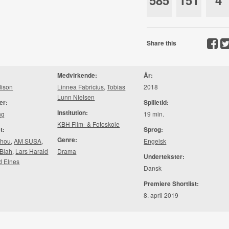
585
151
4
Share this
Medvirkende:
År:
dison
Linnea Fabricius
,
Tobias
2018
Lunn Nielsen
er:
Spilletid:
Institution:
ng
19 min.
KBH Film- & Fotoskole
t:
Sprog:
Genre:
chou
,
AM SUSA
,
Engelsk
 Blah
,
Lars Harald
Drama
Undertekster:
d Elnes
Dansk
Premiere Shortlist:
8. april 2019