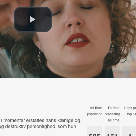
All time
Bedste
Uger p
placering
placering
top 1
 i momenter erstattes hans kærlige og
all time
g destruktiv personlighed, som hun