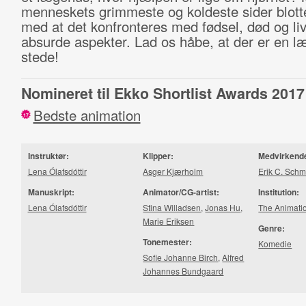
menneskets grimmeste og koldeste sider blottes
med at det konfronteres med fødsel, død og li
absurde aspekter. Lad os håbe, at der er en læ
stede!
Nomineret til Ekko Shortlist Awards 2017
Bedste animation
17
Instruktør:
Klipper:
Medvirkend
Lena Ólafsdóttir
Asger Kjærholm
Erik C. Schm
Manuskript:
Animator/CG-artist:
Institution:
Lena Ólafsdóttir
Stina Willadsen
,
Jonas Hu
,
The Animati
Marie Eriksen
Genre:
Tonemester:
Komedie
Sofie Johanne Birch
,
Alfred
Johannes Bundgaard