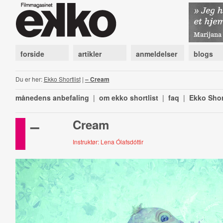
forside
artikler
anmeldelser
blogs
Du er her:
Ekko Shortlist
|
– Cream
månedens anbefaling
|
om ekko shortlist
|
faq
|
Ekko Shor
–
Cream
Instruktør: Lena Ólafsdóttir