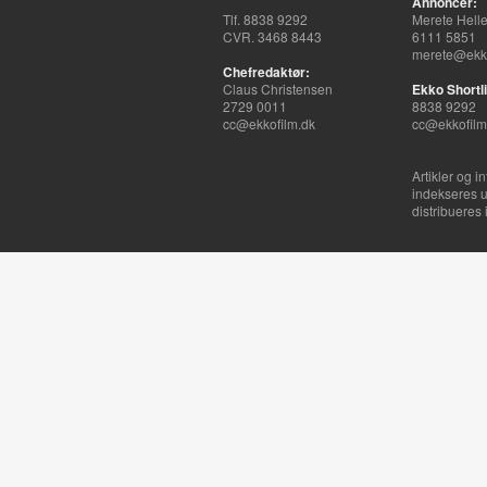
Annoncer:
Tlf. 8838 9292
Merete Hell
CVR. 3468 8443
6111 5851
merete@ekko
Chefredaktør:
Claus Christensen
Ekko Shortli
2729 0011
8838 9292
cc@ekkofilm.dk
cc@ekkofilm
Artikler og i
indekseres u
distribueres