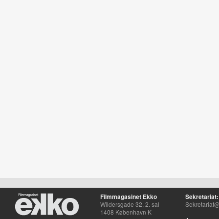
Filmmagasinet Ekko
Sekretariat:
Wildersgade 32, 2. sal
Sekretariat@
1408 København K