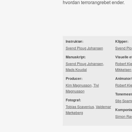
hvordan terrorangrebet ender.
Instruktør:
Klipper:
Svend Ploug Johansen
Svend Pl
Manuskript:
Visuelle e
Svend Ploug Johansen
,
Robert Kje
Mads Koudal
Mikkelsen
Producer:
Animator/
Kim Magnusson
,
Tivi
Robert Kje
Magnusson
Tonemest
Fotograf:
Stig Sparr
Tobias Scavenius
,
Valdemar
Komponis
Mørkeberg
Simon Ra