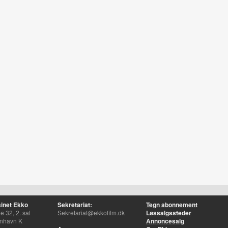
inet Ekko
Sekretariat:
Tegn abonnement
 32, 2. sal
Sekretariat@ekkofilm.dk
Løssalgssteder
nhavn K
Annoncesalg