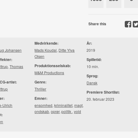
Share this
Medvirkende:
År:
oug Johansen
Mads Koudal
,
Ditte Ylva
2019
Olsen
ffekter:
Spilletid:
Produktionsselskab:
ttrup
,
Thomas
10 min.
M&M Productions
Sprog:
CG-artist:
Genre:
Dansk
ttrup
Thriller
Premiere Shortlist:
er:
Emner:
20. februar 2023
e-Ulrich
ensomhed
,
kriminalitet
,
magt
,
ondskab
,
oprør
,
politik
,
vold
t:
vn