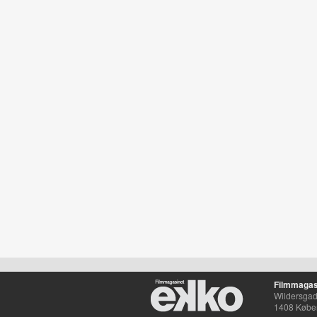
Filmmagas
Wildersgade
1408 Købe