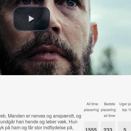
All time
Bedste
Uger p
placering
placering
top 1
angreb. Manden er nervøs og anspændt, og
all time
 undgår han hende og løber væk. Hun
ryk på ham og får stor indflydelse på,
1555
233
5