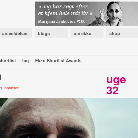
anmeldelser
blogs
om ekko
shop
hortlist
|
faq
|
Ekko Shortlist Awards
uge
l
32
oug Johansen