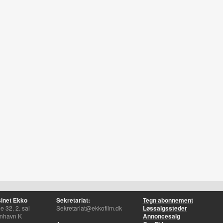
inet Ekko
Sekretariat:
Tegn abonnement
 32, 2. sal
Sekretariat@ekkofilm.dk
Løssalgssteder
nhavn K
Annoncesalg