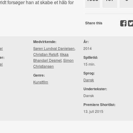
idt forsøger han at skabe et håb for
Share this
Medvirkende:
År:
el
Søren Lundval Danielsen
,
2014
Christian Retoft
,
Ilikaa
er:
Spilletid:
Bhandari Desmet
,
Simon
el
15 min.
Christiansen
Sprog:
Genre:
Dansk
Kunstfilm
Undertekster:
Dansk
Premiere Shortlist:
13. juli 2015