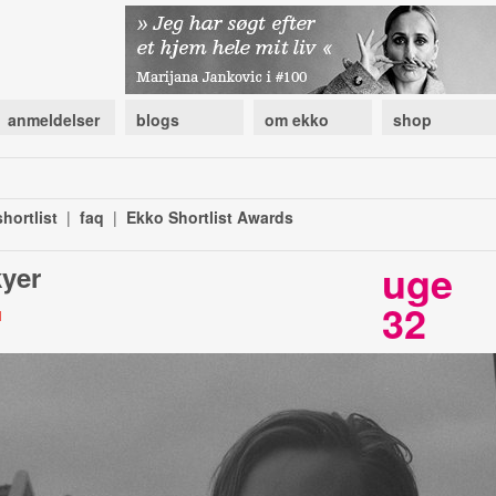
anmeldelser
blogs
om ekko
shop
hortlist
|
faq
|
Ekko Shortlist Awards
uge
yer
32
l