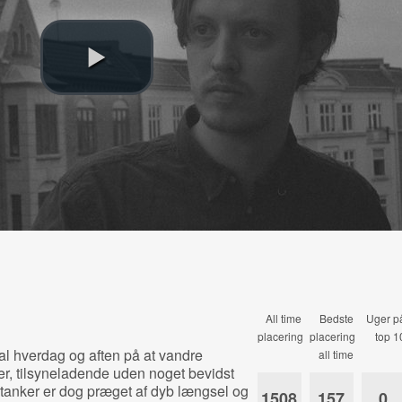
All time
Bedste
Uger p
placering
placering
top 1
 hverdag og aften på at vandre
all time
er, tilsyneladende uden noget bevidst
tanker er dog præget af dyb længsel og
1508
157
0