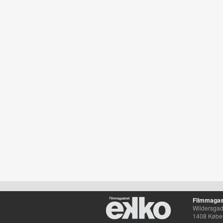
Filmmagas
Wildersgade
1408 Købe