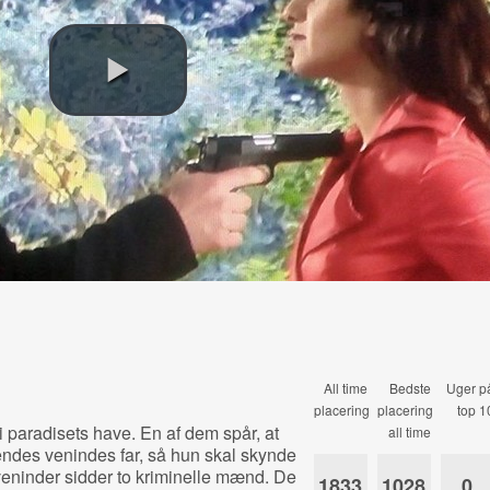
All time
Bedste
Uger p
placering
placering
top 1
i paradisets have. En af dem spår, at
all time
hendes venindes far, så hun skal skynde
veninder sidder to kriminelle mænd. De
1833
1028
0