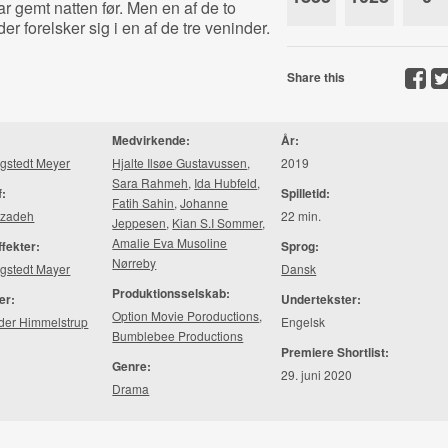
r gemt natten før. Men en af de to
er forelsker sig i en af de tre veninder.
Share this
Medvirkende:
År:
gstedt Meyer
Hjalte Ilsøe Gustavussen
,
2019
Sara Rahmeh
,
Ida Hubfeld
,
f:
Spilletid:
Fatih Sahin
,
Johanne
azadeh
22 min.
Jeppesen
,
Kian S.I Sommer
,
Amalie Eva Musoline
ffekter:
Sprog:
Nørreby
gstedt Mayer
Dansk
Produktionsselskab:
er:
Undertekster:
Option Movie Poroductions
,
nder Himmelstrup
Engelsk
Bumblebee Productions
Premiere Shortlist:
Genre:
29. juni 2020
Drama