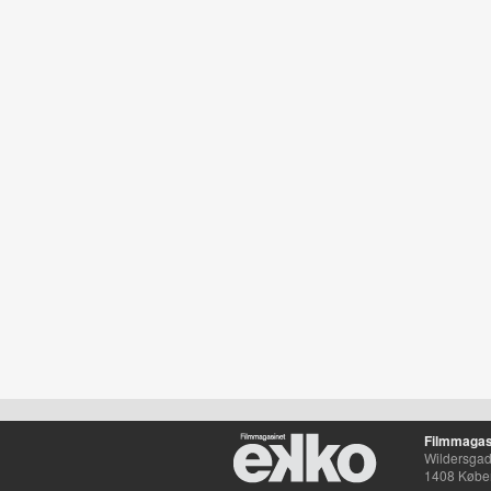
Filmmagas
Wildersgade
1408 Købe