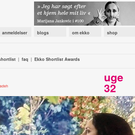
anmeldelser
blogs
om ekko
shop
hortlist
|
faq
|
Ekko Shortlist Awards
uge
32
zadeh