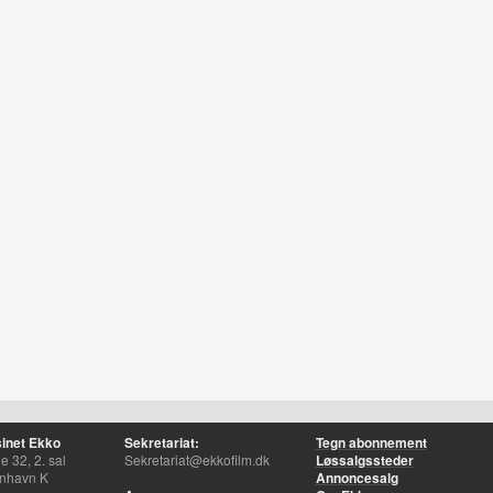
inet Ekko
Sekretariat:
Tegn abonnement
 32, 2. sal
Sekretariat@ekkofilm.dk
Løssalgssteder
nhavn K
Annoncesalg