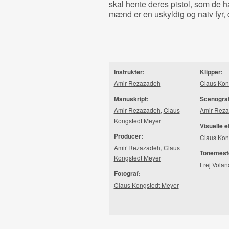
skal hente deres pistol, som de ha
mænd er en uskyldig og naiv fyr, d
Instruktør:
Klipper:
Amir Rezazadeh
Claus Kon
Manuskript:
Scenogra
Amir Rezazadeh
,
Claus
Amir Rez
Kongstedt Meyer
Visuelle e
Producer:
Claus Kon
Amir Rezazadeh
,
Claus
Tonemest
Kongstedt Meyer
Frej Vola
Fotograf:
Claus Kongstedt Meyer